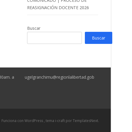
COMUNICADO | PROCESO DE
REASIGNACIÓN DOCENTE 2026
Buscar
Buscar
:30am. a
ugelgranchimu@regionlalibertad.gob
Funciona con WordPress
, tema
i-craft
por TemplatesNext.