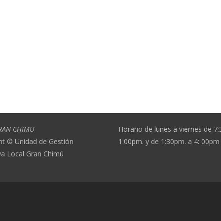
RAN CHIMU
Horario de lunes a viernes de 7
ht © Unidad de Gestión
1:00pm. y de 1:30pm. a 4: 00pm
va Local Gran Chimú