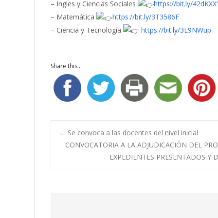
– Ingles y Ciencias Sociales
https://bit.ly/42dKXX
– Matemática
https://bit.ly/3T3586F
– Ciencia y Tecnología
https://bit.ly/3L9NWup
Share this...
Navegación
←
Se convoca a las docentes del nivel inicial
CONVOCATORIA A LA ADJUDICACIÓN DEL PR
EXPEDIENTES PRESENTADOS Y D
de
entradas