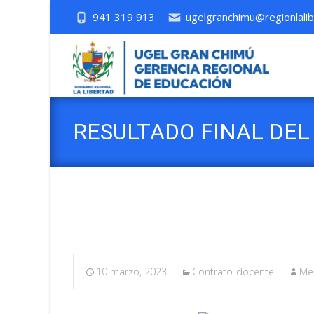
941 319 913
ugelgranchimu@regionlalib
RESULTADO FINAL DEL
PUBLICAS DE EBR.
10 marzo, 2023
Contrato-docente
Mer