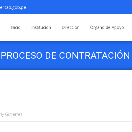
ertad.gob.pe
Saltar
al
Inicio
Institución
Dirección
Órgano de Apoyo
contenido
 PROCESO DE CONTRATACIÓN D
ly Gutierrez