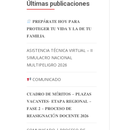
Últimas publicaciones
𝐏𝐑𝐄𝐏Á𝐑𝐀𝐓𝐄 𝐇𝐎𝐘 𝐏𝐀𝐑𝐀
𝐏𝐑𝐎𝐓𝐄𝐆𝐄𝐑 𝐓𝐔 𝐕𝐈𝐃𝐀 𝐘 𝐋𝐀 𝐃𝐄 𝐓𝐔
𝐅𝐀𝐌𝐈𝐋𝐈𝐀.
ASISTENCIA TÉCNICA VIRTUAL – II
SIMULACRO NACIONAL
MULTIPELIGRO 2026
COMUNICADO
𝐂𝐔𝐀𝐃𝐑𝐎 𝐃𝐄 𝐌É𝐑𝐈𝐓𝐎𝐒 – 𝐏𝐋𝐀𝐙𝐀𝐒
𝐕𝐀𝐂𝐀𝐍𝐓𝐄𝐒- 𝐄𝐓𝐀𝐏𝐀 𝐑𝐄𝐆𝐈𝐎𝐍𝐀𝐋 –
𝐅𝐀𝐒𝐄 𝟐 – 𝐏𝐑𝐎𝐂𝐄𝐒𝐎 𝐃𝐄
𝐑𝐄𝐀𝐒𝐈𝐆𝐍𝐀𝐂𝐈Ó𝐍 𝐃𝐎𝐂𝐄𝐍𝐓𝐄 𝟐𝟎𝟐𝟔