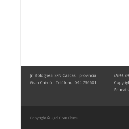
Jr. Bolognesi S/N Cascas - provincia
UGEL G
Gran Chimú - Teléfono: 044 736601
Copyrig
Educati
Copyright © Ugel Gran Chimu