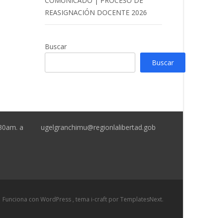
COMUNICADO | PROCESO DE
REASIGNACIÓN DOCENTE 2026
Buscar
Buscar
:30am. a
ugelgranchimu@regionlalibertad.gob
Funciona con WordPress
, tema
i-craft
por TemplatesNext.