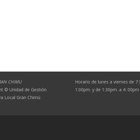
RAN CHIMU
Horario de lunes a viernes de 7
ht © Unidad de Gestión
1:00pm. y de 1:30pm. a 4: 00pm
va Local Gran Chimú