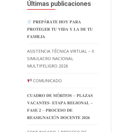
Últimas publicaciones
𝐏𝐑𝐄𝐏Á𝐑𝐀𝐓𝐄 𝐇𝐎𝐘 𝐏𝐀𝐑𝐀
𝐏𝐑𝐎𝐓𝐄𝐆𝐄𝐑 𝐓𝐔 𝐕𝐈𝐃𝐀 𝐘 𝐋𝐀 𝐃𝐄 𝐓𝐔
𝐅𝐀𝐌𝐈𝐋𝐈𝐀.
ASISTENCIA TÉCNICA VIRTUAL – II
SIMULACRO NACIONAL
MULTIPELIGRO 2026
COMUNICADO
𝐂𝐔𝐀𝐃𝐑𝐎 𝐃𝐄 𝐌É𝐑𝐈𝐓𝐎𝐒 – 𝐏𝐋𝐀𝐙𝐀𝐒
𝐕𝐀𝐂𝐀𝐍𝐓𝐄𝐒- 𝐄𝐓𝐀𝐏𝐀 𝐑𝐄𝐆𝐈𝐎𝐍𝐀𝐋 –
𝐅𝐀𝐒𝐄 𝟐 – 𝐏𝐑𝐎𝐂𝐄𝐒𝐎 𝐃𝐄
𝐑𝐄𝐀𝐒𝐈𝐆𝐍𝐀𝐂𝐈Ó𝐍 𝐃𝐎𝐂𝐄𝐍𝐓𝐄 𝟐𝟎𝟐𝟔