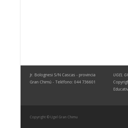
Jr. Bolognesi S/N Cascas - provincia
UGEL G
Gran Chimú - Teléfono: 044 736601
Copyrig
Educati
Copyright © Ugel Gran Chimu