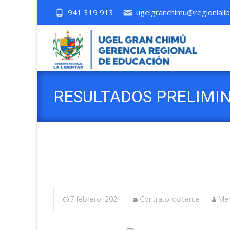
941 319 913
ugelgranchimu@regionlalib
RESULTADOS PRELIMI
PUN -2024
7 febrero, 2024
Contrato-docente
Mer