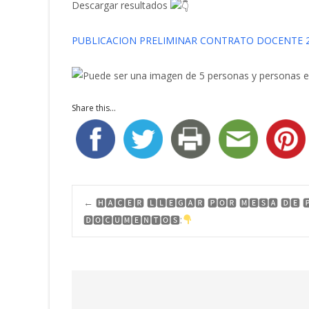
Descargar resultados
PUBLICACION PRELIMINAR CONTRATO DOCENTE 
Share this...
Navegación
←
🅷🅰🅲🅴🆁 🅻🅻🅴🅶🅰🆁 🅿🅾🆁 🅼🅴🆂🅰 🅳🅴 
🅳🅾🅲🆄🅼🅴🅽🆃🅾🆂:
de
entradas