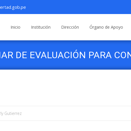
ertad.gob.pe
Saltar
al
Inicio
Institución
Dirección
Órgano de Apoyo
contenido
NAR DE EVALUACIÓN PARA CO
ly Gutierrez