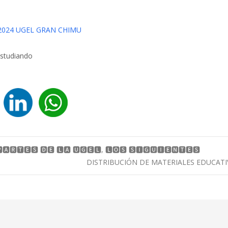
2024 UGEL GRAN CHIMU
🅰🆁🆃🅴🆂 🅳🅴 🅻🅰 🆄🅶🅴🅻, 🅻🅾🆂 🆂🅸🅶🆄🅸🅴🅽🆃🅴🆂
DISTRIBUCIÓN DE MATERIALES EDUCAT