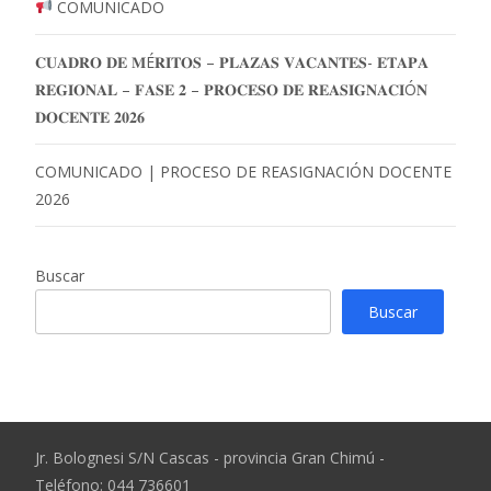
COMUNICADO
𝐂𝐔𝐀𝐃𝐑𝐎 𝐃𝐄 𝐌É𝐑𝐈𝐓𝐎𝐒 – 𝐏𝐋𝐀𝐙𝐀𝐒 𝐕𝐀𝐂𝐀𝐍𝐓𝐄𝐒- 𝐄𝐓𝐀𝐏𝐀
𝐑𝐄𝐆𝐈𝐎𝐍𝐀𝐋 – 𝐅𝐀𝐒𝐄 𝟐 – 𝐏𝐑𝐎𝐂𝐄𝐒𝐎 𝐃𝐄 𝐑𝐄𝐀𝐒𝐈𝐆𝐍𝐀𝐂𝐈Ó𝐍
𝐃𝐎𝐂𝐄𝐍𝐓𝐄 𝟐𝟎𝟐𝟔
COMUNICADO | PROCESO DE REASIGNACIÓN DOCENTE
2026
Buscar
Buscar
Jr. Bolognesi S/N Cascas - provincia Gran Chimú -
Teléfono: 044 736601