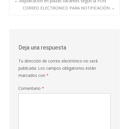
Navegación
←
Adjudicación en plazas vacantes según la PUN
CORREO ELECTRONICO PARA NOTIFICACIÓN
→
de
entradas
Deja una respuesta
Tu dirección de correo electrónico no será
publicada.
Los campos obligatorios están
marcados con
*
Comentario
*