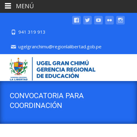
MENÚ
941 319 913
ugelgranchimu@regionlalibertad.gob.pe
CONVOCATORIA PARA
COORDINACIÓN