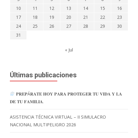
10
11
12
13
14
15
16
17
18
19
20
21
22
23
24
25
26
27
28
29
30
31
« Jul
Últimas publicaciones
𝐏𝐑𝐄𝐏Á𝐑𝐀𝐓𝐄 𝐇𝐎𝐘 𝐏𝐀𝐑𝐀 𝐏𝐑𝐎𝐓𝐄𝐆𝐄𝐑 𝐓𝐔 𝐕𝐈𝐃𝐀 𝐘 𝐋𝐀
𝐃𝐄 𝐓𝐔 𝐅𝐀𝐌𝐈𝐋𝐈𝐀.
ASISTENCIA TÉCNICA VIRTUAL – II SIMULACRO
NACIONAL MULTIPELIGRO 2026