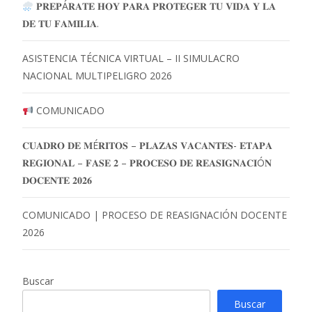
𝐏𝐑𝐄𝐏Á𝐑𝐀𝐓𝐄 𝐇𝐎𝐘 𝐏𝐀𝐑𝐀 𝐏𝐑𝐎𝐓𝐄𝐆𝐄𝐑 𝐓𝐔 𝐕𝐈𝐃𝐀 𝐘 𝐋𝐀
𝐃𝐄 𝐓𝐔 𝐅𝐀𝐌𝐈𝐋𝐈𝐀.
ASISTENCIA TÉCNICA VIRTUAL – II SIMULACRO
NACIONAL MULTIPELIGRO 2026
COMUNICADO
𝐂𝐔𝐀𝐃𝐑𝐎 𝐃𝐄 𝐌É𝐑𝐈𝐓𝐎𝐒 – 𝐏𝐋𝐀𝐙𝐀𝐒 𝐕𝐀𝐂𝐀𝐍𝐓𝐄𝐒- 𝐄𝐓𝐀𝐏𝐀
𝐑𝐄𝐆𝐈𝐎𝐍𝐀𝐋 – 𝐅𝐀𝐒𝐄 𝟐 – 𝐏𝐑𝐎𝐂𝐄𝐒𝐎 𝐃𝐄 𝐑𝐄𝐀𝐒𝐈𝐆𝐍𝐀𝐂𝐈Ó𝐍
𝐃𝐎𝐂𝐄𝐍𝐓𝐄 𝟐𝟎𝟐𝟔
COMUNICADO | PROCESO DE REASIGNACIÓN DOCENTE
2026
Buscar
Buscar