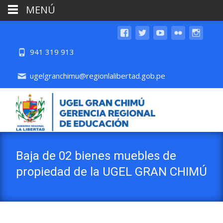
MENÚ
941 319 913
ugelgranchimu@regionlalibertad.gob.pe
Baja de 02 bienes muebles de
propiedad de la UGEL GRAN CHIMÚ