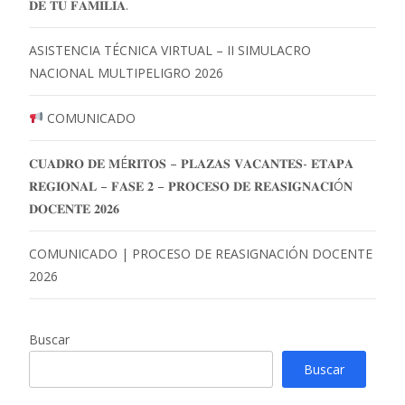
𝐃𝐄 𝐓𝐔 𝐅𝐀𝐌𝐈𝐋𝐈𝐀.
ASISTENCIA TÉCNICA VIRTUAL – II SIMULACRO
NACIONAL MULTIPELIGRO 2026
COMUNICADO
𝐂𝐔𝐀𝐃𝐑𝐎 𝐃𝐄 𝐌É𝐑𝐈𝐓𝐎𝐒 – 𝐏𝐋𝐀𝐙𝐀𝐒 𝐕𝐀𝐂𝐀𝐍𝐓𝐄𝐒- 𝐄𝐓𝐀𝐏𝐀
𝐑𝐄𝐆𝐈𝐎𝐍𝐀𝐋 – 𝐅𝐀𝐒𝐄 𝟐 – 𝐏𝐑𝐎𝐂𝐄𝐒𝐎 𝐃𝐄 𝐑𝐄𝐀𝐒𝐈𝐆𝐍𝐀𝐂𝐈Ó𝐍
𝐃𝐎𝐂𝐄𝐍𝐓𝐄 𝟐𝟎𝟐𝟔
COMUNICADO | PROCESO DE REASIGNACIÓN DOCENTE
2026
Buscar
Buscar