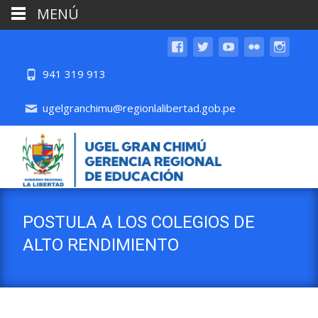
MENÚ
941 319 913
ugelgranchimu@regionlalibertad.gob.pe
POSTULA A LOS COLEGIOS DE
ALTO RENDIMIENTO