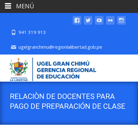
MENÚ
941 319 913
ugelgranchimu@regionlalibertad.gob.pe
RELACIÒN DE DOCENTES PARA
PAGO DE PREPARACIÓN DE CLASE