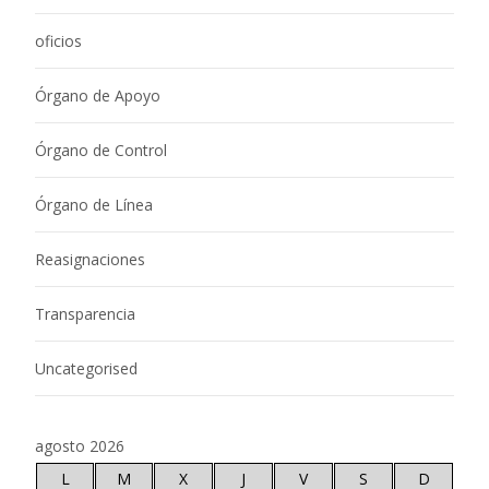
oficios
Órgano de Apoyo
Órgano de Control
Órgano de Línea
Reasignaciones
Transparencia
Uncategorised
agosto 2026
L
M
X
J
V
S
D