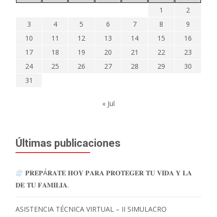
1
2
3
4
5
6
7
8
9
10
11
12
13
14
15
16
17
18
19
20
21
22
23
24
25
26
27
28
29
30
31
« Jul
Últimas publicaciones
𝐏𝐑𝐄𝐏Á𝐑𝐀𝐓𝐄 𝐇𝐎𝐘 𝐏𝐀𝐑𝐀 𝐏𝐑𝐎𝐓𝐄𝐆𝐄𝐑 𝐓𝐔 𝐕𝐈𝐃𝐀 𝐘 𝐋𝐀
𝐃𝐄 𝐓𝐔 𝐅𝐀𝐌𝐈𝐋𝐈𝐀.
ASISTENCIA TÉCNICA VIRTUAL – II SIMULACRO