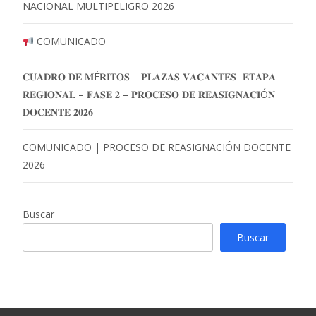
NACIONAL MULTIPELIGRO 2026
COMUNICADO
𝐂𝐔𝐀𝐃𝐑𝐎 𝐃𝐄 𝐌É𝐑𝐈𝐓𝐎𝐒 – 𝐏𝐋𝐀𝐙𝐀𝐒 𝐕𝐀𝐂𝐀𝐍𝐓𝐄𝐒- 𝐄𝐓𝐀𝐏𝐀
𝐑𝐄𝐆𝐈𝐎𝐍𝐀𝐋 – 𝐅𝐀𝐒𝐄 𝟐 – 𝐏𝐑𝐎𝐂𝐄𝐒𝐎 𝐃𝐄 𝐑𝐄𝐀𝐒𝐈𝐆𝐍𝐀𝐂𝐈Ó𝐍
𝐃𝐎𝐂𝐄𝐍𝐓𝐄 𝟐𝟎𝟐𝟔
COMUNICADO | PROCESO DE REASIGNACIÓN DOCENTE
2026
Buscar
Buscar