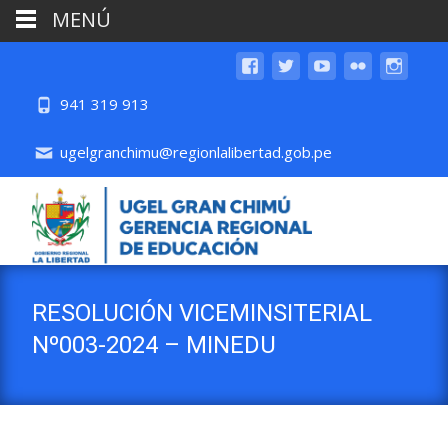
MENÚ
941 319 913
ugelgranchimu@regionlalibertad.gob.pe
RESOLUCIÓN VICEMINSITERIAL
Nº003-2024 – MINEDU