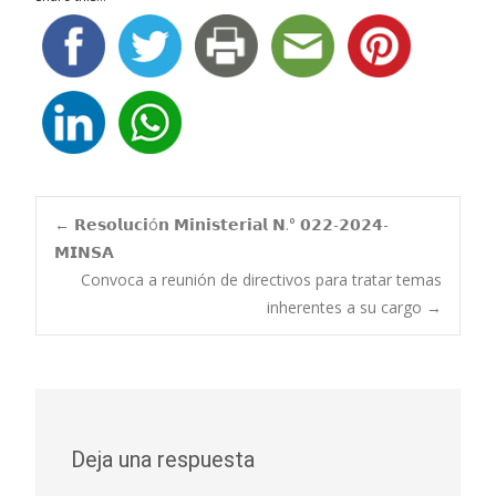
Navegación
←
𝗥𝗲𝘀𝗼𝗹𝘂𝗰𝗶ó𝗻 𝗠𝗶𝗻𝗶𝘀𝘁𝗲𝗿𝗶𝗮𝗹 𝗡.° 𝟬𝟮𝟮-𝟮𝟬𝟮𝟰-
𝗠𝗜𝗡𝗦𝗔
Convoca a reunión de directivos para tratar temas
de
inherentes a su cargo
→
entradas
Deja una respuesta