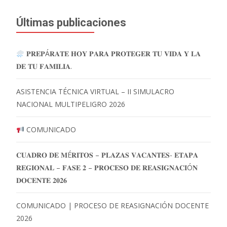
Últimas publicaciones
𝐏𝐑𝐄𝐏Á𝐑𝐀𝐓𝐄 𝐇𝐎𝐘 𝐏𝐀𝐑𝐀 𝐏𝐑𝐎𝐓𝐄𝐆𝐄𝐑 𝐓𝐔 𝐕𝐈𝐃𝐀 𝐘 𝐋𝐀
𝐃𝐄 𝐓𝐔 𝐅𝐀𝐌𝐈𝐋𝐈𝐀.
ASISTENCIA TÉCNICA VIRTUAL – II SIMULACRO
NACIONAL MULTIPELIGRO 2026
COMUNICADO
𝐂𝐔𝐀𝐃𝐑𝐎 𝐃𝐄 𝐌É𝐑𝐈𝐓𝐎𝐒 – 𝐏𝐋𝐀𝐙𝐀𝐒 𝐕𝐀𝐂𝐀𝐍𝐓𝐄𝐒- 𝐄𝐓𝐀𝐏𝐀
𝐑𝐄𝐆𝐈𝐎𝐍𝐀𝐋 – 𝐅𝐀𝐒𝐄 𝟐 – 𝐏𝐑𝐎𝐂𝐄𝐒𝐎 𝐃𝐄 𝐑𝐄𝐀𝐒𝐈𝐆𝐍𝐀𝐂𝐈Ó𝐍
𝐃𝐎𝐂𝐄𝐍𝐓𝐄 𝟐𝟎𝟐𝟔
COMUNICADO | PROCESO DE REASIGNACIÓN DOCENTE
2026