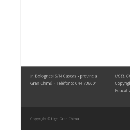
Jr. Bolognesi S/N Cascas - provincia
UGEL G
Gran Chimú - Teléfono: 044 736601
Copyrig
Educati
Copyright © Ugel Gran Chimu