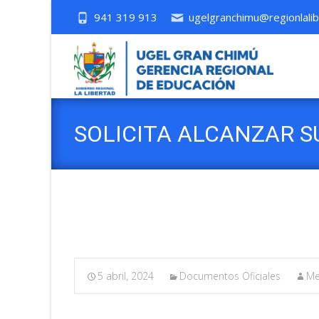
941 319 913
ugelgranchimu@regionlalib
SOLICITA ALCANZAR S
INSCRIPCIÓN EN SUNA
5 abril, 2024
Documentos Oficiales
Me