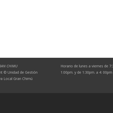
RAN CHIMU
Horario de lunes a viernes de 7
ht © Unidad de Gestión
1:00pm. y de 1:30pm. a 4: 00pm
va Local Gran Chimú