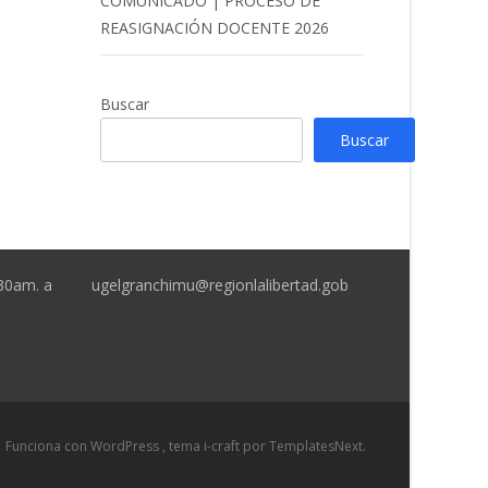
COMUNICADO | PROCESO DE
REASIGNACIÓN DOCENTE 2026
Buscar
Buscar
:30am. a
ugelgranchimu@regionlalibertad.gob
Funciona con WordPress
, tema
i-craft
por TemplatesNext.