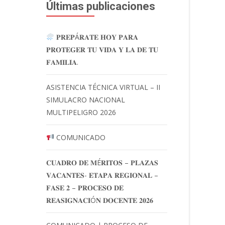
Últimas publicaciones
𝐏𝐑𝐄𝐏Á𝐑𝐀𝐓𝐄 𝐇𝐎𝐘 𝐏𝐀𝐑𝐀
𝐏𝐑𝐎𝐓𝐄𝐆𝐄𝐑 𝐓𝐔 𝐕𝐈𝐃𝐀 𝐘 𝐋𝐀 𝐃𝐄 𝐓𝐔
𝐅𝐀𝐌𝐈𝐋𝐈𝐀.
ASISTENCIA TÉCNICA VIRTUAL – II
SIMULACRO NACIONAL
MULTIPELIGRO 2026
COMUNICADO
𝐂𝐔𝐀𝐃𝐑𝐎 𝐃𝐄 𝐌É𝐑𝐈𝐓𝐎𝐒 – 𝐏𝐋𝐀𝐙𝐀𝐒
𝐕𝐀𝐂𝐀𝐍𝐓𝐄𝐒- 𝐄𝐓𝐀𝐏𝐀 𝐑𝐄𝐆𝐈𝐎𝐍𝐀𝐋 –
𝐅𝐀𝐒𝐄 𝟐 – 𝐏𝐑𝐎𝐂𝐄𝐒𝐎 𝐃𝐄
𝐑𝐄𝐀𝐒𝐈𝐆𝐍𝐀𝐂𝐈Ó𝐍 𝐃𝐎𝐂𝐄𝐍𝐓𝐄 𝟐𝟎𝟐𝟔