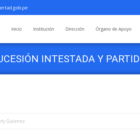
ertad.gob.pe
Saltar
al
Inicio
Institución
Dirección
Órgano de Apoyo
contenido
UCESIÓN INTESTADA Y PARTID
RP
rly Gutierrez