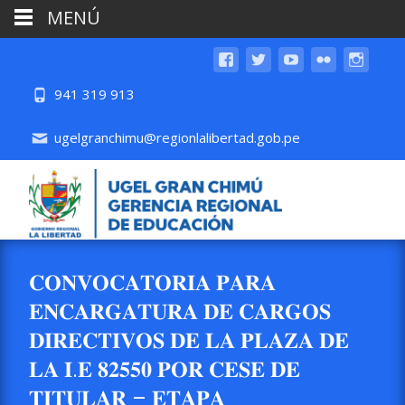
MENÚ
941 319 913
ugelgranchimu@regionlalibertad.gob.pe
𝐂𝐎𝐍𝐕𝐎𝐂𝐀𝐓𝐎𝐑𝐈𝐀 𝐏𝐀𝐑𝐀
𝐄𝐍𝐂𝐀𝐑𝐆𝐀𝐓𝐔𝐑𝐀 𝐃𝐄 𝐂𝐀𝐑𝐆𝐎𝐒
𝐃𝐈𝐑𝐄𝐂𝐓𝐈𝐕𝐎𝐒 𝐃𝐄 𝐋𝐀 𝐏𝐋𝐀𝐙𝐀 𝐃𝐄
𝐋𝐀 𝐈.𝐄 𝟖𝟐𝟓𝟓𝟎 𝐏𝐎𝐑 𝐂𝐄𝐒𝐄 𝐃𝐄
𝐓𝐈𝐓𝐔𝐋𝐀𝐑 – 𝐄𝐓𝐀𝐏𝐀