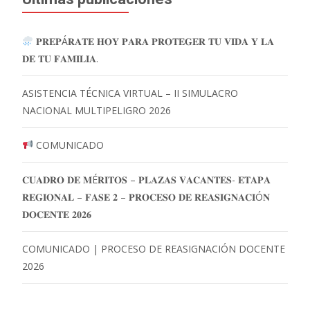
𝐏𝐑𝐄𝐏Á𝐑𝐀𝐓𝐄 𝐇𝐎𝐘 𝐏𝐀𝐑𝐀 𝐏𝐑𝐎𝐓𝐄𝐆𝐄𝐑 𝐓𝐔 𝐕𝐈𝐃𝐀 𝐘 𝐋𝐀
𝐃𝐄 𝐓𝐔 𝐅𝐀𝐌𝐈𝐋𝐈𝐀.
ASISTENCIA TÉCNICA VIRTUAL – II SIMULACRO
NACIONAL MULTIPELIGRO 2026
COMUNICADO
𝐂𝐔𝐀𝐃𝐑𝐎 𝐃𝐄 𝐌É𝐑𝐈𝐓𝐎𝐒 – 𝐏𝐋𝐀𝐙𝐀𝐒 𝐕𝐀𝐂𝐀𝐍𝐓𝐄𝐒- 𝐄𝐓𝐀𝐏𝐀
𝐑𝐄𝐆𝐈𝐎𝐍𝐀𝐋 – 𝐅𝐀𝐒𝐄 𝟐 – 𝐏𝐑𝐎𝐂𝐄𝐒𝐎 𝐃𝐄 𝐑𝐄𝐀𝐒𝐈𝐆𝐍𝐀𝐂𝐈Ó𝐍
𝐃𝐎𝐂𝐄𝐍𝐓𝐄 𝟐𝟎𝟐𝟔
COMUNICADO | PROCESO DE REASIGNACIÓN DOCENTE
2026