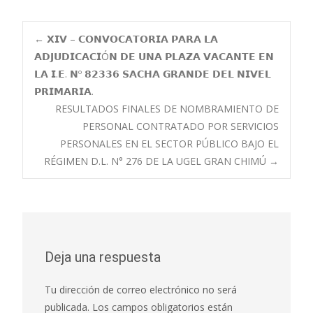
Navegación
←
𝗫𝗜𝗩 – 𝗖𝗢𝗡𝗩𝗢𝗖𝗔𝗧𝗢𝗥𝗜𝗔 𝗣𝗔𝗥𝗔 𝗟𝗔
𝗔𝗗𝗝𝗨𝗗𝗜𝗖𝗔𝗖𝗜Ó𝗡 𝗗𝗘 𝗨𝗡𝗔 𝗣𝗟𝗔𝗭𝗔 𝗩𝗔𝗖𝗔𝗡𝗧𝗘 𝗘𝗡
𝗟𝗔 𝗜.𝗘. 𝗡º 𝟴𝟮𝟯𝟯𝟲 𝗦𝗔𝗖𝗛𝗔 𝗚𝗥𝗔𝗡𝗗𝗘 𝗗𝗘𝗟 𝗡𝗜𝗩𝗘𝗟
de
𝗣𝗥𝗜𝗠𝗔𝗥𝗜𝗔.
RESULTADOS FINALES DE NOMBRAMIENTO DE
entradas
PERSONAL CONTRATADO POR SERVICIOS
PERSONALES EN EL SECTOR PÚBLICO BAJO EL
RÉGIMEN D.L. N° 276 DE LA UGEL GRAN CHIMÚ
→
Deja una respuesta
Tu dirección de correo electrónico no será
publicada.
Los campos obligatorios están