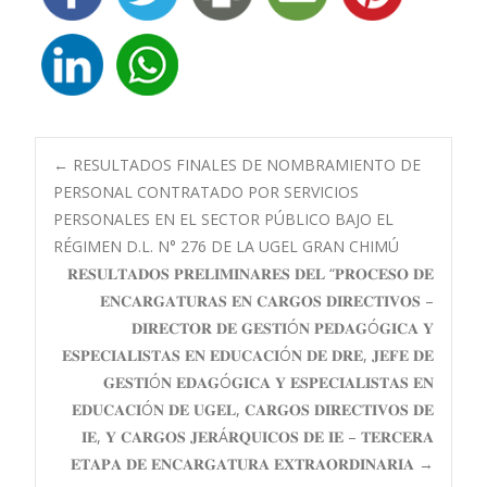
Navegación
←
RESULTADOS FINALES DE NOMBRAMIENTO DE
PERSONAL CONTRATADO POR SERVICIOS
PERSONALES EN EL SECTOR PÚBLICO BAJO EL
de
RÉGIMEN D.L. N° 276 DE LA UGEL GRAN CHIMÚ
𝐑𝐄𝐒𝐔𝐋𝐓𝐀𝐃𝐎𝐒 𝐏𝐑𝐄𝐋𝐈𝐌𝐈𝐍𝐀𝐑𝐄𝐒 𝐃𝐄𝐋 “𝐏𝐑𝐎𝐂𝐄𝐒𝐎 𝐃𝐄
entradas
𝐄𝐍𝐂𝐀𝐑𝐆𝐀𝐓𝐔𝐑𝐀𝐒 𝐄𝐍 𝐂𝐀𝐑𝐆𝐎𝐒 𝐃𝐈𝐑𝐄𝐂𝐓𝐈𝐕𝐎𝐒 –
𝐃𝐈𝐑𝐄𝐂𝐓𝐎𝐑 𝐃𝐄 𝐆𝐄𝐒𝐓𝐈Ó𝐍 𝐏𝐄𝐃𝐀𝐆Ó𝐆𝐈𝐂𝐀 𝐘
𝐄𝐒𝐏𝐄𝐂𝐈𝐀𝐋𝐈𝐒𝐓𝐀𝐒 𝐄𝐍 𝐄𝐃𝐔𝐂𝐀𝐂𝐈Ó𝐍 𝐃𝐄 𝐃𝐑𝐄, 𝐉𝐄𝐅𝐄 𝐃𝐄
𝐆𝐄𝐒𝐓𝐈Ó𝐍 𝐄𝐃𝐀𝐆Ó𝐆𝐈𝐂𝐀 𝐘 𝐄𝐒𝐏𝐄𝐂𝐈𝐀𝐋𝐈𝐒𝐓𝐀𝐒 𝐄𝐍
𝐄𝐃𝐔𝐂𝐀𝐂𝐈Ó𝐍 𝐃𝐄 𝐔𝐆𝐄𝐋, 𝐂𝐀𝐑𝐆𝐎𝐒 𝐃𝐈𝐑𝐄𝐂𝐓𝐈𝐕𝐎𝐒 𝐃𝐄
𝐈𝐄, 𝐘 𝐂𝐀𝐑𝐆𝐎𝐒 𝐉𝐄𝐑Á𝐑𝐐𝐔𝐈𝐂𝐎𝐒 𝐃𝐄 𝐈𝐄 – 𝐓𝐄𝐑𝐂𝐄𝐑𝐀
𝐄𝐓𝐀𝐏𝐀 𝐃𝐄 𝐄𝐍𝐂𝐀𝐑𝐆𝐀𝐓𝐔𝐑𝐀 𝐄𝐗𝐓𝐑𝐀𝐎𝐑𝐃𝐈𝐍𝐀𝐑𝐈𝐀
→