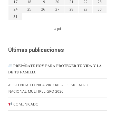
17
18
19
20
21
22
23
24
25
26
27
28
29
30
31
« Jul
Últimas publicaciones
𝐏𝐑𝐄𝐏Á𝐑𝐀𝐓𝐄 𝐇𝐎𝐘 𝐏𝐀𝐑𝐀 𝐏𝐑𝐎𝐓𝐄𝐆𝐄𝐑 𝐓𝐔 𝐕𝐈𝐃𝐀 𝐘 𝐋𝐀
𝐃𝐄 𝐓𝐔 𝐅𝐀𝐌𝐈𝐋𝐈𝐀.
ASISTENCIA TÉCNICA VIRTUAL – II SIMULACRO
NACIONAL MULTIPELIGRO 2026
COMUNICADO