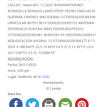
A̳D̳J̳U̳D̳I̳C̳A̳C̳I̳Ó̳N̳:̳
Fecha: 26/11/2025
Hora: 3:00 pm
Lugar: Auditorio de la
UGEL
Atentamente,
El Comitè
Share this...