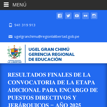
MENÚ
941 319 913
ugelgranchimu@regionlalibertad.gob.pe
𝐑𝐄𝐒𝐔𝐋𝐓𝐀𝐃𝐎𝐒 𝐅𝐈𝐍𝐀𝐋𝐄𝐒 𝐃𝐄 𝐋𝐀
𝐂𝐎𝐍𝐕𝐎𝐂𝐀𝐓𝐎𝐑𝐈𝐀 𝐃𝐄 𝐋𝐀 𝐄𝐓𝐀𝐏𝐀
𝐀𝐃𝐈𝐂𝐈𝐎𝐍𝐀𝐋 𝐏𝐀𝐑𝐀 𝐄𝐍𝐂𝐀𝐑𝐆𝐎 𝐃𝐄
𝐏𝐔𝐄𝐒𝐓𝐎𝐒 𝐃𝐈𝐑𝐄𝐂𝐓𝐈𝐕𝐎𝐒 𝐘
𝐉𝐄𝐑Á𝐑𝐐𝐔𝐈𝐂𝐎𝐒 – 𝐀Ñ𝐎 𝟐𝟎𝟐𝟓