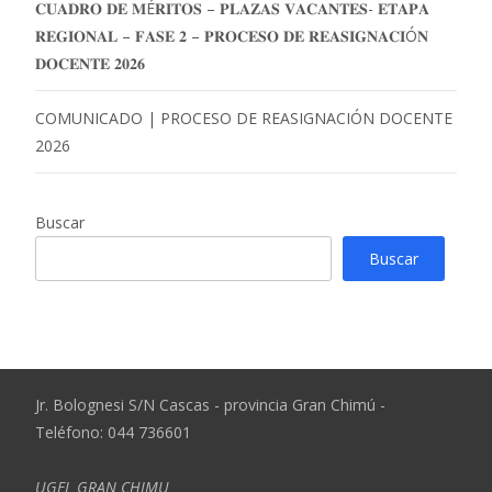
𝐂𝐔𝐀𝐃𝐑𝐎 𝐃𝐄 𝐌É𝐑𝐈𝐓𝐎𝐒 – 𝐏𝐋𝐀𝐙𝐀𝐒 𝐕𝐀𝐂𝐀𝐍𝐓𝐄𝐒- 𝐄𝐓𝐀𝐏𝐀
𝐑𝐄𝐆𝐈𝐎𝐍𝐀𝐋 – 𝐅𝐀𝐒𝐄 𝟐 – 𝐏𝐑𝐎𝐂𝐄𝐒𝐎 𝐃𝐄 𝐑𝐄𝐀𝐒𝐈𝐆𝐍𝐀𝐂𝐈Ó𝐍
𝐃𝐎𝐂𝐄𝐍𝐓𝐄 𝟐𝟎𝟐𝟔
COMUNICADO | PROCESO DE REASIGNACIÓN DOCENTE
2026
Buscar
Buscar
Jr. Bolognesi S/N Cascas - provincia Gran Chimú -
Teléfono: 044 736601
UGEL GRAN CHIMU