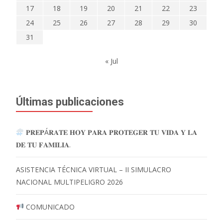
17
18
19
20
21
22
23
24
25
26
27
28
29
30
31
« Jul
Últimas publicaciones
𝐏𝐑𝐄𝐏Á𝐑𝐀𝐓𝐄 𝐇𝐎𝐘 𝐏𝐀𝐑𝐀 𝐏𝐑𝐎𝐓𝐄𝐆𝐄𝐑 𝐓𝐔 𝐕𝐈𝐃𝐀 𝐘 𝐋𝐀
𝐃𝐄 𝐓𝐔 𝐅𝐀𝐌𝐈𝐋𝐈𝐀.
ASISTENCIA TÉCNICA VIRTUAL – II SIMULACRO
NACIONAL MULTIPELIGRO 2026
COMUNICADO