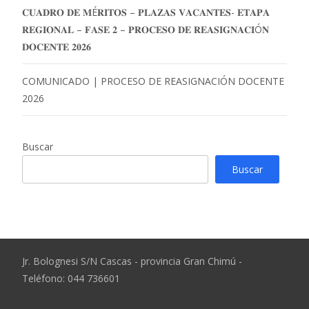
𝐂𝐔𝐀𝐃𝐑𝐎 𝐃𝐄 𝐌É𝐑𝐈𝐓𝐎𝐒 – 𝐏𝐋𝐀𝐙𝐀𝐒 𝐕𝐀𝐂𝐀𝐍𝐓𝐄𝐒- 𝐄𝐓𝐀𝐏𝐀
𝐑𝐄𝐆𝐈𝐎𝐍𝐀𝐋 – 𝐅𝐀𝐒𝐄 𝟐 – 𝐏𝐑𝐎𝐂𝐄𝐒𝐎 𝐃𝐄 𝐑𝐄𝐀𝐒𝐈𝐆𝐍𝐀𝐂𝐈Ó𝐍
𝐃𝐎𝐂𝐄𝐍𝐓𝐄 𝟐𝟎𝟐𝟔
COMUNICADO | PROCESO DE REASIGNACIÓN DOCENTE
2026
Buscar
Buscar
Jr. Bolognesi S/N Cascas - provincia Gran Chimú -
Teléfono: 044 736601