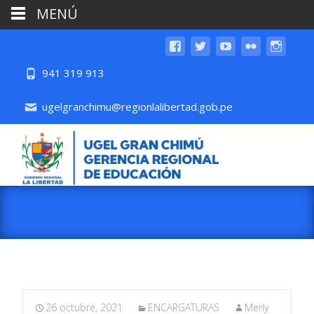
MENÚ
941 319 913
ugelgranchimu@regionlalibertad.gob.pe
26 octubre, 2021
ENCARGATURAS
Merly