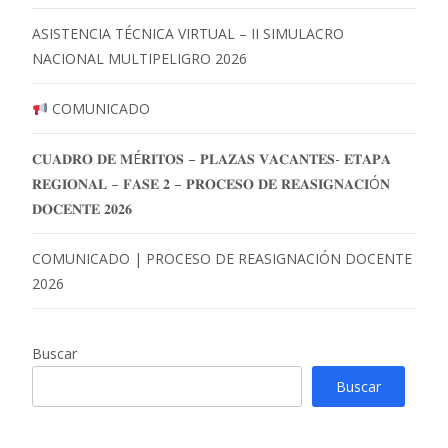
ASISTENCIA TÉCNICA VIRTUAL – II SIMULACRO
NACIONAL MULTIPELIGRO 2026
COMUNICADO
𝐂𝐔𝐀𝐃𝐑𝐎 𝐃𝐄 𝐌É𝐑𝐈𝐓𝐎𝐒 – 𝐏𝐋𝐀𝐙𝐀𝐒 𝐕𝐀𝐂𝐀𝐍𝐓𝐄𝐒- 𝐄𝐓𝐀𝐏𝐀
𝐑𝐄𝐆𝐈𝐎𝐍𝐀𝐋 – 𝐅𝐀𝐒𝐄 𝟐 – 𝐏𝐑𝐎𝐂𝐄𝐒𝐎 𝐃𝐄 𝐑𝐄𝐀𝐒𝐈𝐆𝐍𝐀𝐂𝐈Ó𝐍
𝐃𝐎𝐂𝐄𝐍𝐓𝐄 𝟐𝟎𝟐𝟔
COMUNICADO | PROCESO DE REASIGNACIÓN DOCENTE
2026
Buscar
Buscar