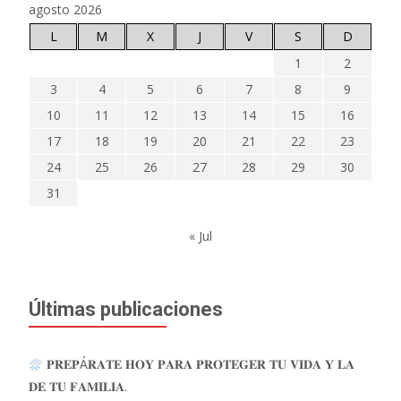
agosto 2026
L
M
X
J
V
S
D
1
2
3
4
5
6
7
8
9
10
11
12
13
14
15
16
17
18
19
20
21
22
23
24
25
26
27
28
29
30
31
« Jul
Últimas publicaciones
𝐏𝐑𝐄𝐏Á𝐑𝐀𝐓𝐄 𝐇𝐎𝐘 𝐏𝐀𝐑𝐀 𝐏𝐑𝐎𝐓𝐄𝐆𝐄𝐑 𝐓𝐔 𝐕𝐈𝐃𝐀 𝐘 𝐋𝐀
𝐃𝐄 𝐓𝐔 𝐅𝐀𝐌𝐈𝐋𝐈𝐀.