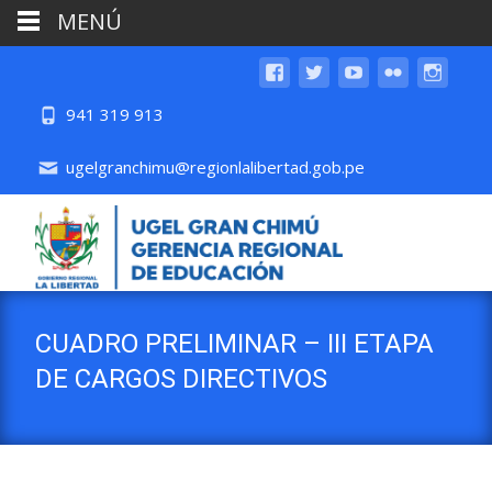
MENÚ
941 319 913
ugelgranchimu@regionlalibertad.gob.pe
CUADRO PRELIMINAR – III ETAPA
DE CARGOS DIRECTIVOS