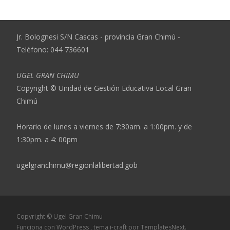
Jr. Bolognesi S/N Cascas - provincia Gran Chimú -
Teléfono: 044 736601
UGEL GRAN CHIMU
Copyright © Unidad de Gestión Educativa Local Gran
Chimú
Horario de lunes a viernes de 7:30am. a 1:00pm. y de
1:30pm. a 4: 00pm
ugelgranchimu@regionlalibertad.gob
Copyright © Ugel Gran Chimu
Funciona con WordPress
, tema
i-craft
por TemplatesNext.