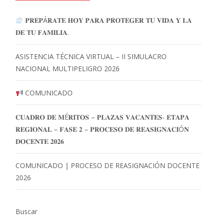
𝐏𝐑𝐄𝐏Á𝐑𝐀𝐓𝐄 𝐇𝐎𝐘 𝐏𝐀𝐑𝐀 𝐏𝐑𝐎𝐓𝐄𝐆𝐄𝐑 𝐓𝐔 𝐕𝐈𝐃𝐀 𝐘 𝐋𝐀
𝐃𝐄 𝐓𝐔 𝐅𝐀𝐌𝐈𝐋𝐈𝐀.
ASISTENCIA TÉCNICA VIRTUAL – II SIMULACRO
NACIONAL MULTIPELIGRO 2026
COMUNICADO
𝐂𝐔𝐀𝐃𝐑𝐎 𝐃𝐄 𝐌É𝐑𝐈𝐓𝐎𝐒 – 𝐏𝐋𝐀𝐙𝐀𝐒 𝐕𝐀𝐂𝐀𝐍𝐓𝐄𝐒- 𝐄𝐓𝐀𝐏𝐀
𝐑𝐄𝐆𝐈𝐎𝐍𝐀𝐋 – 𝐅𝐀𝐒𝐄 𝟐 – 𝐏𝐑𝐎𝐂𝐄𝐒𝐎 𝐃𝐄 𝐑𝐄𝐀𝐒𝐈𝐆𝐍𝐀𝐂𝐈Ó𝐍
𝐃𝐎𝐂𝐄𝐍𝐓𝐄 𝟐𝟎𝟐𝟔
COMUNICADO | PROCESO DE REASIGNACIÓN DOCENTE
2026
Buscar