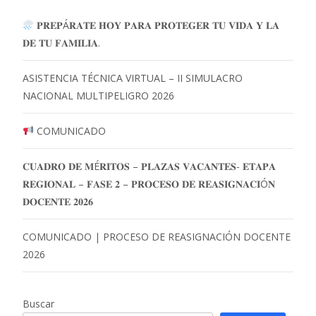
𝐏𝐑𝐄𝐏Á𝐑𝐀𝐓𝐄 𝐇𝐎𝐘 𝐏𝐀𝐑𝐀 𝐏𝐑𝐎𝐓𝐄𝐆𝐄𝐑 𝐓𝐔 𝐕𝐈𝐃𝐀 𝐘 𝐋𝐀
𝐃𝐄 𝐓𝐔 𝐅𝐀𝐌𝐈𝐋𝐈𝐀.
ASISTENCIA TÉCNICA VIRTUAL – II SIMULACRO
NACIONAL MULTIPELIGRO 2026
COMUNICADO
𝐂𝐔𝐀𝐃𝐑𝐎 𝐃𝐄 𝐌É𝐑𝐈𝐓𝐎𝐒 – 𝐏𝐋𝐀𝐙𝐀𝐒 𝐕𝐀𝐂𝐀𝐍𝐓𝐄𝐒- 𝐄𝐓𝐀𝐏𝐀
𝐑𝐄𝐆𝐈𝐎𝐍𝐀𝐋 – 𝐅𝐀𝐒𝐄 𝟐 – 𝐏𝐑𝐎𝐂𝐄𝐒𝐎 𝐃𝐄 𝐑𝐄𝐀𝐒𝐈𝐆𝐍𝐀𝐂𝐈Ó𝐍
𝐃𝐎𝐂𝐄𝐍𝐓𝐄 𝟐𝟎𝟐𝟔
COMUNICADO | PROCESO DE REASIGNACIÓN DOCENTE
2026
Buscar