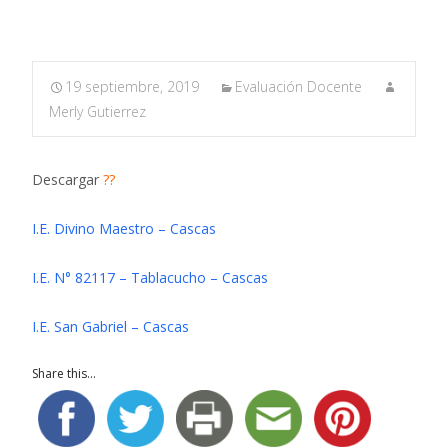
19 septiembre, 2019
Evaluación Docente
Merly Gutierrez
Descargar
??
I.E. Divino Maestro – Cascas
I.E. N° 82117 – Tablacucho – Cascas
I.E. San Gabriel – Cascas
Share this...