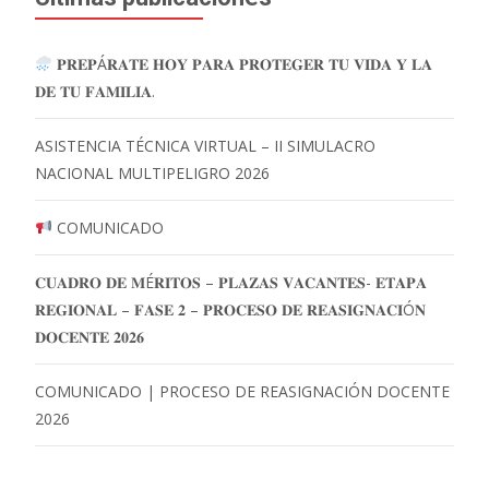
𝐏𝐑𝐄𝐏Á𝐑𝐀𝐓𝐄 𝐇𝐎𝐘 𝐏𝐀𝐑𝐀 𝐏𝐑𝐎𝐓𝐄𝐆𝐄𝐑 𝐓𝐔 𝐕𝐈𝐃𝐀 𝐘 𝐋𝐀
𝐃𝐄 𝐓𝐔 𝐅𝐀𝐌𝐈𝐋𝐈𝐀.
ASISTENCIA TÉCNICA VIRTUAL – II SIMULACRO
NACIONAL MULTIPELIGRO 2026
COMUNICADO
𝐂𝐔𝐀𝐃𝐑𝐎 𝐃𝐄 𝐌É𝐑𝐈𝐓𝐎𝐒 – 𝐏𝐋𝐀𝐙𝐀𝐒 𝐕𝐀𝐂𝐀𝐍𝐓𝐄𝐒- 𝐄𝐓𝐀𝐏𝐀
𝐑𝐄𝐆𝐈𝐎𝐍𝐀𝐋 – 𝐅𝐀𝐒𝐄 𝟐 – 𝐏𝐑𝐎𝐂𝐄𝐒𝐎 𝐃𝐄 𝐑𝐄𝐀𝐒𝐈𝐆𝐍𝐀𝐂𝐈Ó𝐍
𝐃𝐎𝐂𝐄𝐍𝐓𝐄 𝟐𝟎𝟐𝟔
COMUNICADO | PROCESO DE REASIGNACIÓN DOCENTE
2026