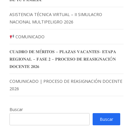
ASISTENCIA TÉCNICA VIRTUAL – II SIMULACRO
NACIONAL MULTIPELIGRO 2026
COMUNICADO
𝐂𝐔𝐀𝐃𝐑𝐎 𝐃𝐄 𝐌É𝐑𝐈𝐓𝐎𝐒 – 𝐏𝐋𝐀𝐙𝐀𝐒 𝐕𝐀𝐂𝐀𝐍𝐓𝐄𝐒- 𝐄𝐓𝐀𝐏𝐀
𝐑𝐄𝐆𝐈𝐎𝐍𝐀𝐋 – 𝐅𝐀𝐒𝐄 𝟐 – 𝐏𝐑𝐎𝐂𝐄𝐒𝐎 𝐃𝐄 𝐑𝐄𝐀𝐒𝐈𝐆𝐍𝐀𝐂𝐈Ó𝐍
𝐃𝐎𝐂𝐄𝐍𝐓𝐄 𝟐𝟎𝟐𝟔
COMUNICADO | PROCESO DE REASIGNACIÓN DOCENTE
2026
Buscar
Buscar