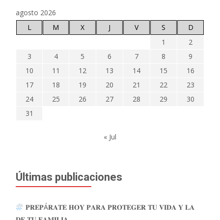
agosto 2026
L
M
X
J
V
S
D
1
2
3
4
5
6
7
8
9
10
11
12
13
14
15
16
17
18
19
20
21
22
23
24
25
26
27
28
29
30
31
« Jul
Últimas publicaciones
𝐏𝐑𝐄𝐏Á𝐑𝐀𝐓𝐄 𝐇𝐎𝐘 𝐏𝐀𝐑𝐀 𝐏𝐑𝐎𝐓𝐄𝐆𝐄𝐑 𝐓𝐔 𝐕𝐈𝐃𝐀 𝐘 𝐋𝐀
𝐃𝐄 𝐓𝐔 𝐅𝐀𝐌𝐈𝐋𝐈𝐀.