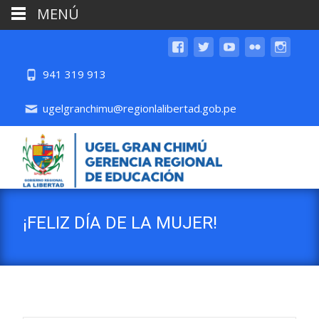
MENÚ
941 319 913
ugelgranchimu@regionlalibertad.gob.pe
¡FELIZ DÍA DE LA MUJER!