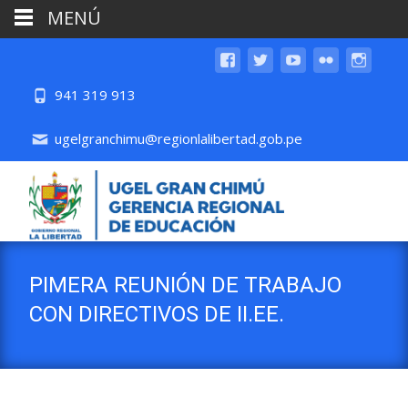
MENÚ
941 319 913
ugelgranchimu@regionlalibertad.gob.pe
PIMERA REUNIÓN DE TRABAJO
CON DIRECTIVOS DE II.EE.