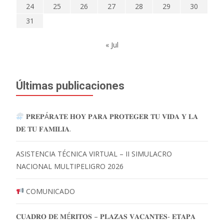
24
25
26
27
28
29
30
31
« Jul
Últimas publicaciones
𝐏𝐑𝐄𝐏Á𝐑𝐀𝐓𝐄 𝐇𝐎𝐘 𝐏𝐀𝐑𝐀 𝐏𝐑𝐎𝐓𝐄𝐆𝐄𝐑 𝐓𝐔 𝐕𝐈𝐃𝐀 𝐘 𝐋𝐀
𝐃𝐄 𝐓𝐔 𝐅𝐀𝐌𝐈𝐋𝐈𝐀.
ASISTENCIA TÉCNICA VIRTUAL – II SIMULACRO
NACIONAL MULTIPELIGRO 2026
COMUNICADO
𝐂𝐔𝐀𝐃𝐑𝐎 𝐃𝐄 𝐌É𝐑𝐈𝐓𝐎𝐒 – 𝐏𝐋𝐀𝐙𝐀𝐒 𝐕𝐀𝐂𝐀𝐍𝐓𝐄𝐒- 𝐄𝐓𝐀𝐏𝐀