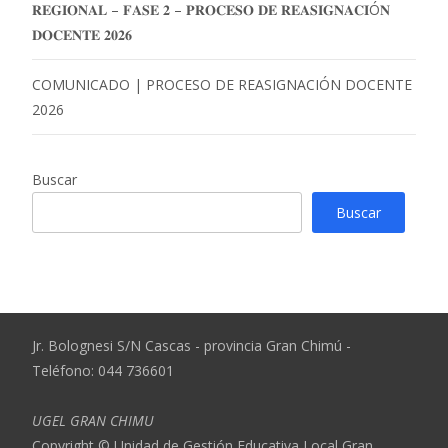
𝐑𝐄𝐆𝐈𝐎𝐍𝐀𝐋 – 𝐅𝐀𝐒𝐄 𝟐 – 𝐏𝐑𝐎𝐂𝐄𝐒𝐎 𝐃𝐄 𝐑𝐄𝐀𝐒𝐈𝐆𝐍𝐀𝐂𝐈Ó𝐍
𝐃𝐎𝐂𝐄𝐍𝐓𝐄 𝟐𝟎𝟐𝟔
COMUNICADO | PROCESO DE REASIGNACIÓN DOCENTE
2026
Buscar
Buscar
Jr. Bolognesi S/N Cascas - provincia Gran Chimú -
Teléfono: 044 736601
UGEL GRAN CHIMU
Copyright © Unidad de Gestión Educativa Local Gran