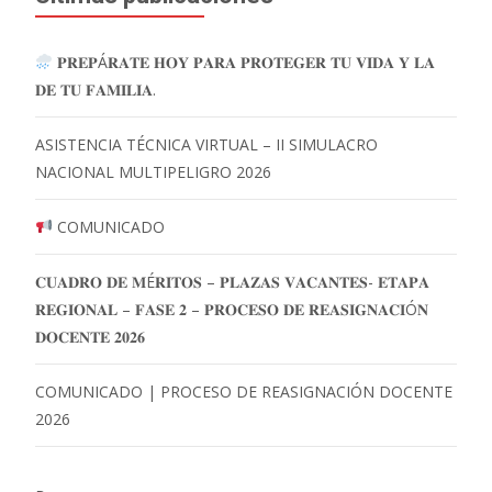
𝐏𝐑𝐄𝐏Á𝐑𝐀𝐓𝐄 𝐇𝐎𝐘 𝐏𝐀𝐑𝐀 𝐏𝐑𝐎𝐓𝐄𝐆𝐄𝐑 𝐓𝐔 𝐕𝐈𝐃𝐀 𝐘 𝐋𝐀
𝐃𝐄 𝐓𝐔 𝐅𝐀𝐌𝐈𝐋𝐈𝐀.
ASISTENCIA TÉCNICA VIRTUAL – II SIMULACRO
NACIONAL MULTIPELIGRO 2026
COMUNICADO
𝐂𝐔𝐀𝐃𝐑𝐎 𝐃𝐄 𝐌É𝐑𝐈𝐓𝐎𝐒 – 𝐏𝐋𝐀𝐙𝐀𝐒 𝐕𝐀𝐂𝐀𝐍𝐓𝐄𝐒- 𝐄𝐓𝐀𝐏𝐀
𝐑𝐄𝐆𝐈𝐎𝐍𝐀𝐋 – 𝐅𝐀𝐒𝐄 𝟐 – 𝐏𝐑𝐎𝐂𝐄𝐒𝐎 𝐃𝐄 𝐑𝐄𝐀𝐒𝐈𝐆𝐍𝐀𝐂𝐈Ó𝐍
𝐃𝐎𝐂𝐄𝐍𝐓𝐄 𝟐𝟎𝟐𝟔
COMUNICADO | PROCESO DE REASIGNACIÓN DOCENTE
2026