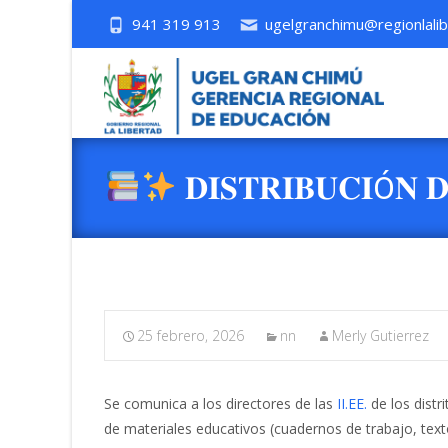
941 319 913
ugelgranchimu@regionlalib
𝐃𝐈𝐒𝐓𝐑𝐈𝐁𝐔𝐂𝐈Ó𝐍 
25 febrero, 2026
nn
Merly Gutierrez
Se comunica a los directores de las
II.EE.
de los distr
de materiales educativos (cuadernos de trabajo, textos