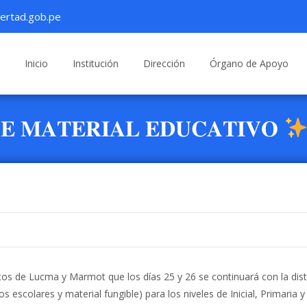
ertad.gob.pe
Saltar
al
Inicio
Institución
Dirección
Órgano de Apoyo
contenido
𝐄 𝐌𝐀𝐓𝐄𝐑𝐈𝐀𝐋 𝐄𝐃𝐔𝐂𝐀𝐓𝐈𝐕𝐎
itos de Lucma y Marmot que los días 25 y 26 se continuará con la dist
 escolares y material fungible) para los niveles de Inicial, Primaria y