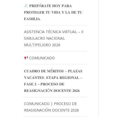
𝐏𝐑𝐄𝐏Á𝐑𝐀𝐓𝐄 𝐇𝐎𝐘 𝐏𝐀𝐑𝐀
𝐏𝐑𝐎𝐓𝐄𝐆𝐄𝐑 𝐓𝐔 𝐕𝐈𝐃𝐀 𝐘 𝐋𝐀 𝐃𝐄 𝐓𝐔
𝐅𝐀𝐌𝐈𝐋𝐈𝐀.
ASISTENCIA TÉCNICA VIRTUAL – II
SIMULACRO NACIONAL
MULTIPELIGRO 2026
COMUNICADO
𝐂𝐔𝐀𝐃𝐑𝐎 𝐃𝐄 𝐌É𝐑𝐈𝐓𝐎𝐒 – 𝐏𝐋𝐀𝐙𝐀𝐒
𝐕𝐀𝐂𝐀𝐍𝐓𝐄𝐒- 𝐄𝐓𝐀𝐏𝐀 𝐑𝐄𝐆𝐈𝐎𝐍𝐀𝐋 –
𝐅𝐀𝐒𝐄 𝟐 – 𝐏𝐑𝐎𝐂𝐄𝐒𝐎 𝐃𝐄
𝐑𝐄𝐀𝐒𝐈𝐆𝐍𝐀𝐂𝐈Ó𝐍 𝐃𝐎𝐂𝐄𝐍𝐓𝐄 𝟐𝟎𝟐𝟔
COMUNICADO | PROCESO DE
REASIGNACIÓN DOCENTE 2026