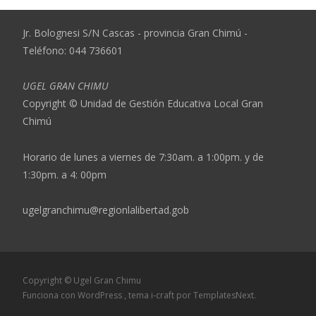
Jr. Bolognesi S/N Cascas - provincia Gran Chimú -
Teléfono: 044 736601
UGEL GRAN CHIMU
Copyright © Unidad de Gestión Educativa Local Gran
Chimú
Horario de lunes a viernes de 7:30am. a 1:00pm. y de
1:30pm. a 4: 00pm
ugelgranchimu@regionlalibertad.gob
Copyright © Ugel Gran Chimu
Funciona con WordPress
, tema
i-craft
por TemplatesNext.