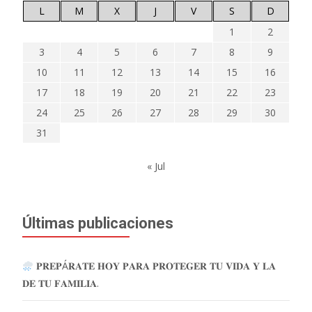
L
M
X
J
V
S
D
1
2
3
4
5
6
7
8
9
10
11
12
13
14
15
16
17
18
19
20
21
22
23
24
25
26
27
28
29
30
31
« Jul
Últimas publicaciones
𝐏𝐑𝐄𝐏Á𝐑𝐀𝐓𝐄 𝐇𝐎𝐘 𝐏𝐀𝐑𝐀 𝐏𝐑𝐎𝐓𝐄𝐆𝐄𝐑 𝐓𝐔 𝐕𝐈𝐃𝐀 𝐘 𝐋𝐀
𝐃𝐄 𝐓𝐔 𝐅𝐀𝐌𝐈𝐋𝐈𝐀.