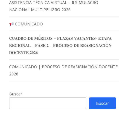
ASISTENCIA TÉCNICA VIRTUAL – II SIMULACRO
NACIONAL MULTIPELIGRO 2026
COMUNICADO
𝐂𝐔𝐀𝐃𝐑𝐎 𝐃𝐄 𝐌É𝐑𝐈𝐓𝐎𝐒 – 𝐏𝐋𝐀𝐙𝐀𝐒 𝐕𝐀𝐂𝐀𝐍𝐓𝐄𝐒- 𝐄𝐓𝐀𝐏𝐀
𝐑𝐄𝐆𝐈𝐎𝐍𝐀𝐋 – 𝐅𝐀𝐒𝐄 𝟐 – 𝐏𝐑𝐎𝐂𝐄𝐒𝐎 𝐃𝐄 𝐑𝐄𝐀𝐒𝐈𝐆𝐍𝐀𝐂𝐈Ó𝐍
𝐃𝐎𝐂𝐄𝐍𝐓𝐄 𝟐𝟎𝟐𝟔
COMUNICADO | PROCESO DE REASIGNACIÓN DOCENTE
2026
Buscar
Buscar