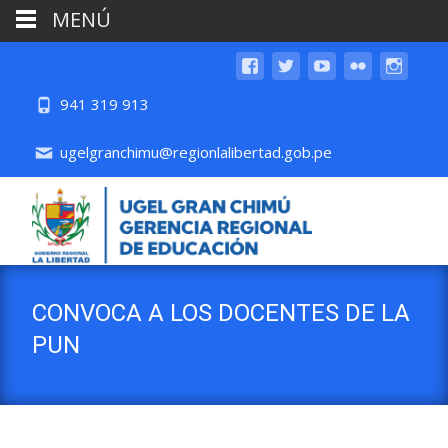
MENÚ
941 319 913
ugelgranchimu@regionlalibertad.gob.pe
CONVOCA A LOS DOCENTES DE LA
PUN