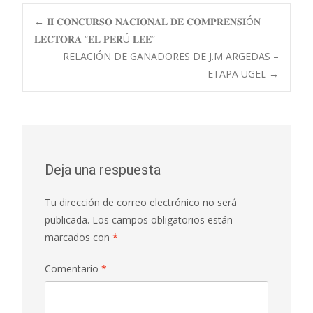
Navegación
←
𝐈𝐈 𝐂𝐎𝐍𝐂𝐔𝐑𝐒𝐎 𝐍𝐀𝐂𝐈𝐎𝐍𝐀𝐋 𝐃𝐄 𝐂𝐎𝐌𝐏𝐑𝐄𝐍𝐒𝐈Ó𝐍
𝐋𝐄𝐂𝐓𝐎𝐑𝐀 “𝐄𝐋 𝐏𝐄𝐑Ú 𝐋𝐄𝐄”
RELACIÓN DE GANADORES DE J.M ARGEDAS –
de
ETAPA UGEL
→
entradas
Deja una respuesta
Tu dirección de correo electrónico no será
publicada.
Los campos obligatorios están
marcados con
*
Comentario
*