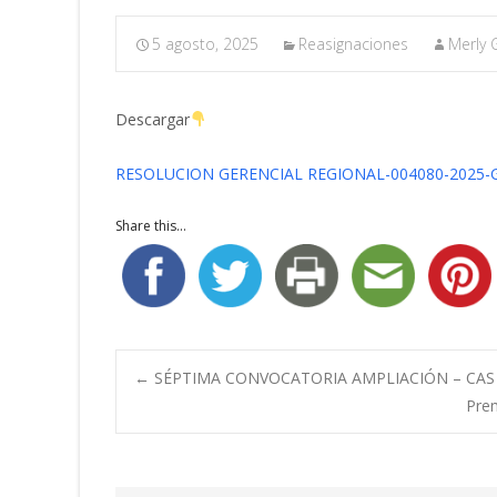
5 agosto, 2025
Reasignaciones
Merly 
Descargar
RESOLUCION GERENCIAL REGIONAL-004080-2025-
Share this...
Navegación
←
SÉPTIMA CONVOCATORIA AMPLIACIÓN – CAS 
Prem
de