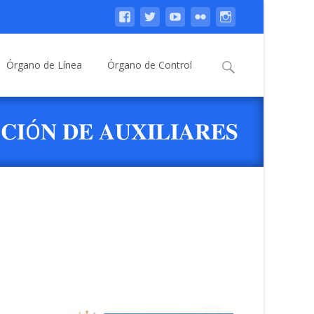
Buscar:
Órgano de Línea
Órgano de Control
𝐈Ó𝐍 𝐃𝐄 𝐀𝐔𝐗𝐈𝐋𝐈𝐀𝐑𝐄𝐒
𝐄𝐑𝐒𝐎𝐍𝐀𝐋 𝐘 𝐔𝐍𝐈𝐃𝐀𝐃