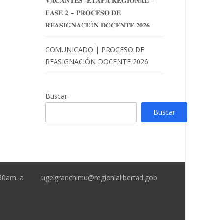
𝐕𝐀𝐂𝐀𝐍𝐓𝐄𝐒- 𝐄𝐓𝐀𝐏𝐀 𝐑𝐄𝐆𝐈𝐎𝐍𝐀𝐋 –
𝐅𝐀𝐒𝐄 𝟐 – 𝐏𝐑𝐎𝐂𝐄𝐒𝐎 𝐃𝐄
𝐑𝐄𝐀𝐒𝐈𝐆𝐍𝐀𝐂𝐈Ó𝐍 𝐃𝐎𝐂𝐄𝐍𝐓𝐄 𝟐𝟎𝟐𝟔
COMUNICADO | PROCESO DE
REASIGNACIÓN DOCENTE 2026
Buscar
Buscar
:30am. a
ugelgranchimu@regionlalibertad.gob