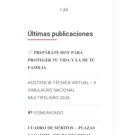
« Jul
Últimas publicaciones
𝐏𝐑𝐄𝐏Á𝐑𝐀𝐓𝐄 𝐇𝐎𝐘 𝐏𝐀𝐑𝐀
𝐏𝐑𝐎𝐓𝐄𝐆𝐄𝐑 𝐓𝐔 𝐕𝐈𝐃𝐀 𝐘 𝐋𝐀 𝐃𝐄 𝐓𝐔
𝐅𝐀𝐌𝐈𝐋𝐈𝐀.
ASISTENCIA TÉCNICA VIRTUAL – II
SIMULACRO NACIONAL
MULTIPELIGRO 2026
COMUNICADO
𝐂𝐔𝐀𝐃𝐑𝐎 𝐃𝐄 𝐌É𝐑𝐈𝐓𝐎𝐒 – 𝐏𝐋𝐀𝐙𝐀𝐒