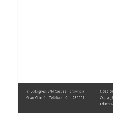
Jr. Bolognesi S/N Cascas - provincia
UGEL G
Gran Chimú - Teléfono: 044 736601
Copyrig
Educati