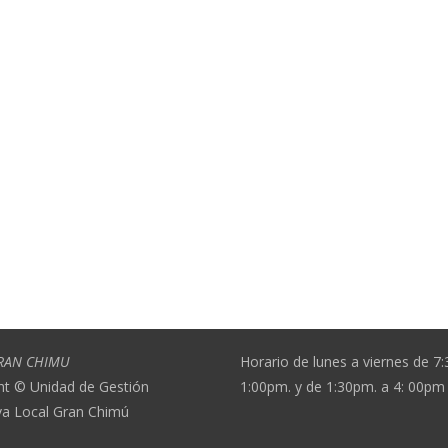
RAN CHIMU
Horario de lunes a viernes de 7
ht © Unidad de Gestión
1:00pm. y de 1:30pm. a 4: 00pm
va Local Gran Chimú