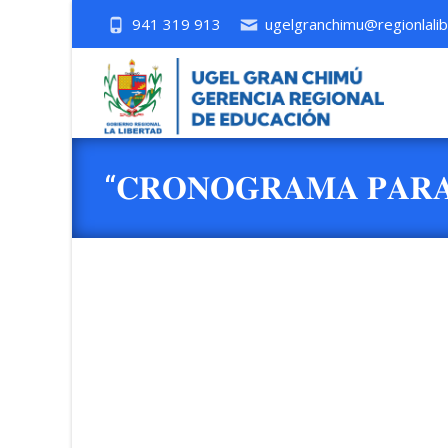
941 319 913
ugelgranchimu@regionlalib
“𝐂𝐑𝐎𝐍𝐎𝐆𝐑𝐀𝐌𝐀 𝐏𝐀𝐑𝐀 
𝐃𝐄 𝐄𝐃𝐔𝐂𝐀𝐂𝐈Ó𝐍 𝐏𝐎𝐑 𝐋
𝐅𝐀𝐌𝐈𝐋𝐈𝐀𝐑 𝐏𝐀𝐑𝐀 𝐄𝐋 𝐀