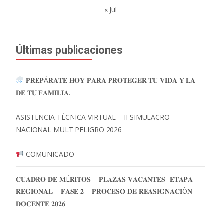
« Jul
Últimas publicaciones
𝐏𝐑𝐄𝐏Á𝐑𝐀𝐓𝐄 𝐇𝐎𝐘 𝐏𝐀𝐑𝐀 𝐏𝐑𝐎𝐓𝐄𝐆𝐄𝐑 𝐓𝐔 𝐕𝐈𝐃𝐀 𝐘 𝐋𝐀
𝐃𝐄 𝐓𝐔 𝐅𝐀𝐌𝐈𝐋𝐈𝐀.
ASISTENCIA TÉCNICA VIRTUAL – II SIMULACRO
NACIONAL MULTIPELIGRO 2026
COMUNICADO
𝐂𝐔𝐀𝐃𝐑𝐎 𝐃𝐄 𝐌É𝐑𝐈𝐓𝐎𝐒 – 𝐏𝐋𝐀𝐙𝐀𝐒 𝐕𝐀𝐂𝐀𝐍𝐓𝐄𝐒- 𝐄𝐓𝐀𝐏𝐀
𝐑𝐄𝐆𝐈𝐎𝐍𝐀𝐋 – 𝐅𝐀𝐒𝐄 𝟐 – 𝐏𝐑𝐎𝐂𝐄𝐒𝐎 𝐃𝐄 𝐑𝐄𝐀𝐒𝐈𝐆𝐍𝐀𝐂𝐈Ó𝐍
𝐃𝐎𝐂𝐄𝐍𝐓𝐄 𝟐𝟎𝟐𝟔