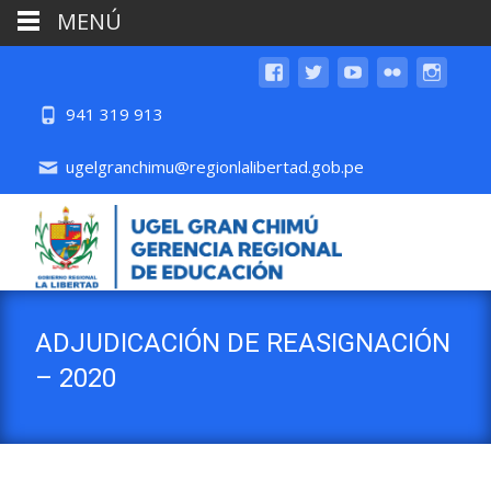
MENÚ
941 319 913
ugelgranchimu@regionlalibertad.gob.pe
ADJUDICACIÓN DE REASIGNACIÓN
– 2020