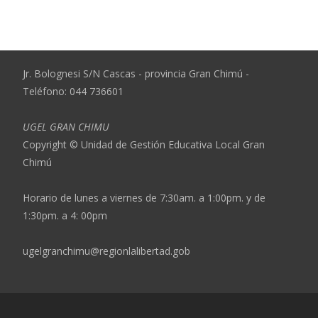
Jr. Bolognesi S/N Cascas - provincia Gran Chimú -
Teléfono: 044 736601
UGEL GRAN CHIMU
Copyright © Unidad de Gestión Educativa Local Gran
Chimú
Horario de lunes a viernes de 7:30am. a 1:00pm. y de
1:30pm. a 4: 00pm
ugelgranchimu@regionlalibertad.gob