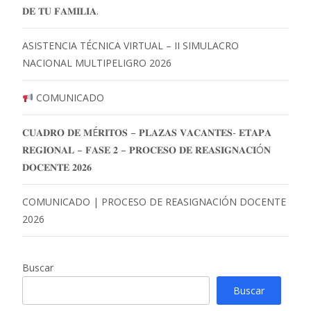
𝐃𝐄 𝐓𝐔 𝐅𝐀𝐌𝐈𝐋𝐈𝐀.
ASISTENCIA TÉCNICA VIRTUAL – II SIMULACRO
NACIONAL MULTIPELIGRO 2026
COMUNICADO
𝐂𝐔𝐀𝐃𝐑𝐎 𝐃𝐄 𝐌É𝐑𝐈𝐓𝐎𝐒 – 𝐏𝐋𝐀𝐙𝐀𝐒 𝐕𝐀𝐂𝐀𝐍𝐓𝐄𝐒- 𝐄𝐓𝐀𝐏𝐀
𝐑𝐄𝐆𝐈𝐎𝐍𝐀𝐋 – 𝐅𝐀𝐒𝐄 𝟐 – 𝐏𝐑𝐎𝐂𝐄𝐒𝐎 𝐃𝐄 𝐑𝐄𝐀𝐒𝐈𝐆𝐍𝐀𝐂𝐈Ó𝐍
𝐃𝐎𝐂𝐄𝐍𝐓𝐄 𝟐𝟎𝟐𝟔
COMUNICADO | PROCESO DE REASIGNACIÓN DOCENTE
2026
Buscar
Buscar