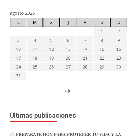
agosto 2026
L
M
X
J
V
S
D
1
2
3
4
5
6
7
8
9
10
11
12
13
14
15
16
17
18
19
20
21
22
23
24
25
26
27
28
29
30
31
« Jul
Últimas publicaciones
𝐏𝐑𝐄𝐏Á𝐑𝐀𝐓𝐄 𝐇𝐎𝐘 𝐏𝐀𝐑𝐀 𝐏𝐑𝐎𝐓𝐄𝐆𝐄𝐑 𝐓𝐔 𝐕𝐈𝐃𝐀 𝐘 𝐋𝐀