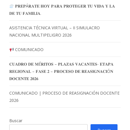
𝐏𝐑𝐄𝐏Á𝐑𝐀𝐓𝐄 𝐇𝐎𝐘 𝐏𝐀𝐑𝐀 𝐏𝐑𝐎𝐓𝐄𝐆𝐄𝐑 𝐓𝐔 𝐕𝐈𝐃𝐀 𝐘 𝐋𝐀
𝐃𝐄 𝐓𝐔 𝐅𝐀𝐌𝐈𝐋𝐈𝐀.
ASISTENCIA TÉCNICA VIRTUAL – II SIMULACRO
NACIONAL MULTIPELIGRO 2026
COMUNICADO
𝐂𝐔𝐀𝐃𝐑𝐎 𝐃𝐄 𝐌É𝐑𝐈𝐓𝐎𝐒 – 𝐏𝐋𝐀𝐙𝐀𝐒 𝐕𝐀𝐂𝐀𝐍𝐓𝐄𝐒- 𝐄𝐓𝐀𝐏𝐀
𝐑𝐄𝐆𝐈𝐎𝐍𝐀𝐋 – 𝐅𝐀𝐒𝐄 𝟐 – 𝐏𝐑𝐎𝐂𝐄𝐒𝐎 𝐃𝐄 𝐑𝐄𝐀𝐒𝐈𝐆𝐍𝐀𝐂𝐈Ó𝐍
𝐃𝐎𝐂𝐄𝐍𝐓𝐄 𝟐𝟎𝟐𝟔
COMUNICADO | PROCESO DE REASIGNACIÓN DOCENTE
2026
Buscar