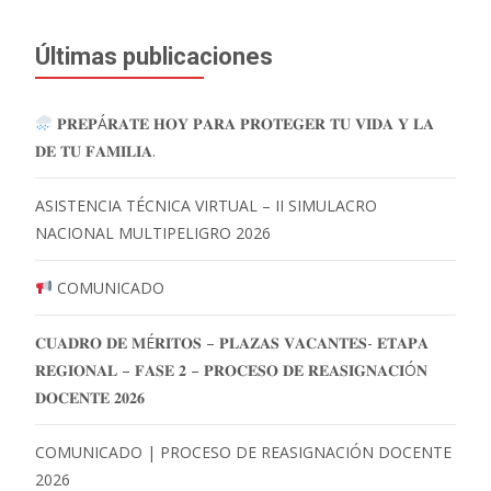
Últimas publicaciones
𝐏𝐑𝐄𝐏Á𝐑𝐀𝐓𝐄 𝐇𝐎𝐘 𝐏𝐀𝐑𝐀 𝐏𝐑𝐎𝐓𝐄𝐆𝐄𝐑 𝐓𝐔 𝐕𝐈𝐃𝐀 𝐘 𝐋𝐀
𝐃𝐄 𝐓𝐔 𝐅𝐀𝐌𝐈𝐋𝐈𝐀.
ASISTENCIA TÉCNICA VIRTUAL – II SIMULACRO
NACIONAL MULTIPELIGRO 2026
COMUNICADO
𝐂𝐔𝐀𝐃𝐑𝐎 𝐃𝐄 𝐌É𝐑𝐈𝐓𝐎𝐒 – 𝐏𝐋𝐀𝐙𝐀𝐒 𝐕𝐀𝐂𝐀𝐍𝐓𝐄𝐒- 𝐄𝐓𝐀𝐏𝐀
𝐑𝐄𝐆𝐈𝐎𝐍𝐀𝐋 – 𝐅𝐀𝐒𝐄 𝟐 – 𝐏𝐑𝐎𝐂𝐄𝐒𝐎 𝐃𝐄 𝐑𝐄𝐀𝐒𝐈𝐆𝐍𝐀𝐂𝐈Ó𝐍
𝐃𝐎𝐂𝐄𝐍𝐓𝐄 𝟐𝟎𝟐𝟔
COMUNICADO | PROCESO DE REASIGNACIÓN DOCENTE
2026