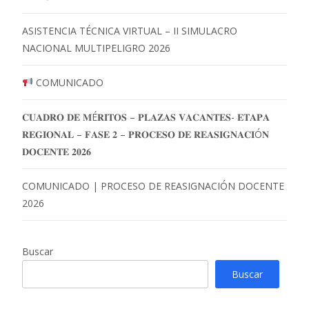
ASISTENCIA TÉCNICA VIRTUAL – II SIMULACRO
NACIONAL MULTIPELIGRO 2026
COMUNICADO
𝐂𝐔𝐀𝐃𝐑𝐎 𝐃𝐄 𝐌É𝐑𝐈𝐓𝐎𝐒 – 𝐏𝐋𝐀𝐙𝐀𝐒 𝐕𝐀𝐂𝐀𝐍𝐓𝐄𝐒- 𝐄𝐓𝐀𝐏𝐀
𝐑𝐄𝐆𝐈𝐎𝐍𝐀𝐋 – 𝐅𝐀𝐒𝐄 𝟐 – 𝐏𝐑𝐎𝐂𝐄𝐒𝐎 𝐃𝐄 𝐑𝐄𝐀𝐒𝐈𝐆𝐍𝐀𝐂𝐈Ó𝐍
𝐃𝐎𝐂𝐄𝐍𝐓𝐄 𝟐𝟎𝟐𝟔
COMUNICADO | PROCESO DE REASIGNACIÓN DOCENTE
2026
Buscar
Buscar