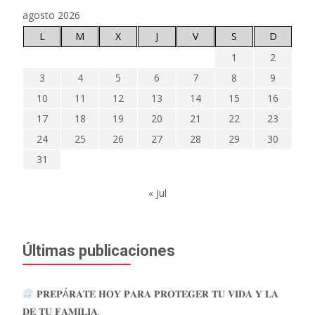
agosto 2026
L
M
X
J
V
S
D
1
2
3
4
5
6
7
8
9
10
11
12
13
14
15
16
17
18
19
20
21
22
23
24
25
26
27
28
29
30
31
« Jul
Últimas publicaciones
𝐏𝐑𝐄𝐏Á𝐑𝐀𝐓𝐄 𝐇𝐎𝐘 𝐏𝐀𝐑𝐀 𝐏𝐑𝐎𝐓𝐄𝐆𝐄𝐑 𝐓𝐔 𝐕𝐈𝐃𝐀 𝐘 𝐋𝐀
𝐃𝐄 𝐓𝐔 𝐅𝐀𝐌𝐈𝐋𝐈𝐀.