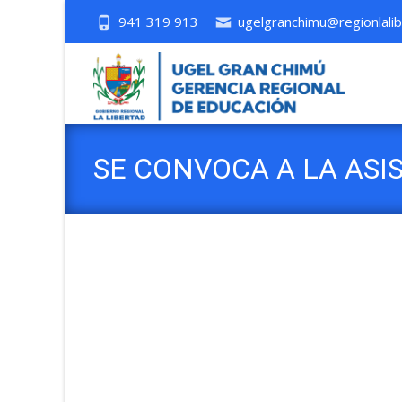
941 319 913
ugelgranchimu@regionlalib
SE CONVOCA A LA ASI
DIRECTORES Y RESPO
EDUCATIVOS 2024