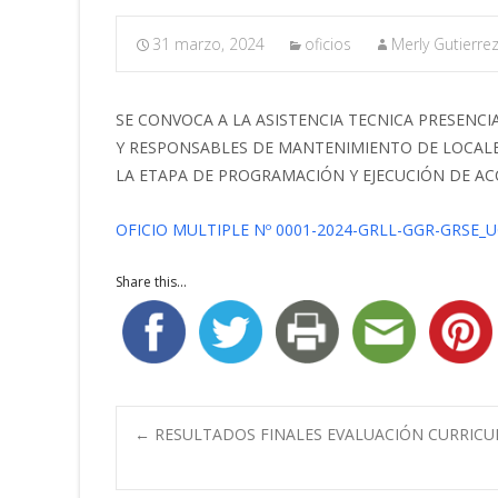
31 marzo, 2024
oficios
Merly Gutierre
SE CONVOCA A LA ASISTENCIA TECNICA PRESENCIA
Y RESPONSABLES DE MANTENIMIENTO DE LOCALE
LA ETAPA DE PROGRAMACIÓN Y EJECUCIÓN DE A
OFICIO MULTIPLE Nº 0001-2024-GRLL-GGR-GRSE_
Share this...
Navegación
←
RESULTADOS FINALES EVALUACIÓN CURRICUL