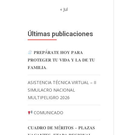
« Jul
Últimas publicaciones
𝐏𝐑𝐄𝐏Á𝐑𝐀𝐓𝐄 𝐇𝐎𝐘 𝐏𝐀𝐑𝐀
𝐏𝐑𝐎𝐓𝐄𝐆𝐄𝐑 𝐓𝐔 𝐕𝐈𝐃𝐀 𝐘 𝐋𝐀 𝐃𝐄 𝐓𝐔
𝐅𝐀𝐌𝐈𝐋𝐈𝐀.
ASISTENCIA TÉCNICA VIRTUAL – II
SIMULACRO NACIONAL
MULTIPELIGRO 2026
COMUNICADO
𝐂𝐔𝐀𝐃𝐑𝐎 𝐃𝐄 𝐌É𝐑𝐈𝐓𝐎𝐒 – 𝐏𝐋𝐀𝐙𝐀𝐒