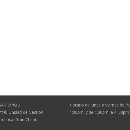
RAN CHIMU
Horario de lunes a viernes de 7
ht © Unidad de Gestión
1:00pm. y de 1:30pm. a 4: 00pm
va Local Gran Chimú