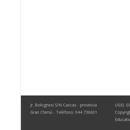
Jr. Bolognesi S/N Cascas - provincia
UGEL G
Gran Chimú - Teléfono: 044 736601
Copyrig
Educati