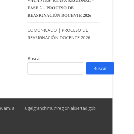
𝐕𝐀𝐂𝐀𝐍𝐓𝐄𝐒- 𝐄𝐓𝐀𝐏𝐀 𝐑𝐄𝐆𝐈𝐎𝐍𝐀𝐋 –
𝐅𝐀𝐒𝐄 𝟐 – 𝐏𝐑𝐎𝐂𝐄𝐒𝐎 𝐃𝐄
𝐑𝐄𝐀𝐒𝐈𝐆𝐍𝐀𝐂𝐈Ó𝐍 𝐃𝐎𝐂𝐄𝐍𝐓𝐄 𝟐𝟎𝟐𝟔
COMUNICADO | PROCESO DE
REASIGNACIÓN DOCENTE 2026
Buscar
Buscar
:30am. a
ugelgranchimu@regionlalibertad.gob