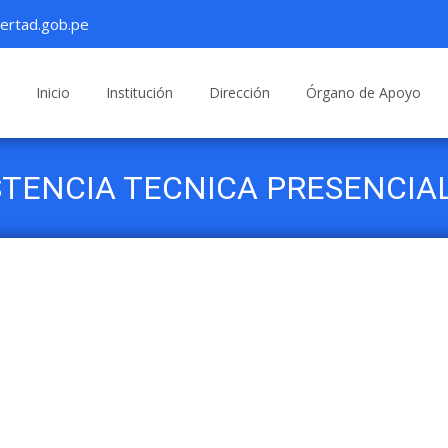
ertad.gob.pe
Saltar
al
Inicio
Institución
Dirección
Órgano de Apoyo
contenido
STENCIA TECNICA PRESENCIAL 
NSABLES DE MANTENIMIENTO