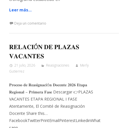
Leer más…
Deja un comentario
𝐑𝐄𝐋𝐀𝐂𝐈Ó𝐍 𝐃𝐄 𝐏𝐋𝐀𝐙𝐀𝐒
𝐕𝐀𝐂𝐀𝐍𝐓𝐄𝐒
21 julio, 2026
Reasignaciones
Merly
Gutierrez
𝐏𝐫𝐨𝐜𝐞𝐬𝐨 𝐝𝐞 𝐑𝐞𝐚𝐬𝐢𝐠𝐧𝐚𝐜𝐢ó𝐧 𝐃𝐨𝐜𝐞𝐧𝐭𝐞 𝟐𝟎𝟐𝟔 𝐄𝐭𝐚𝐩𝐚
𝐑𝐞𝐠𝐢𝐨𝐧𝐚𝐥 – 𝐏𝐫𝐢𝐦𝐞𝐫𝐚 𝐅𝐚𝐬𝐞 Descargar 👉PLAZAS
VACANTES ETAPA REGIONAL I FASE
Atentamente, El Comité de Reasignación
Docente Share this…
FacebookTwitterPrintEmailPinterestLinkedinWhat
sapp