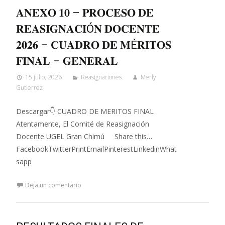
𝐀𝐍𝐄𝐗𝐎 𝟏𝟎 – 𝐏𝐑𝐎𝐂𝐄𝐒𝐎 𝐃𝐄
𝐑𝐄𝐀𝐒𝐈𝐆𝐍𝐀𝐂𝐈Ó𝐍 𝐃𝐎𝐂𝐄𝐍𝐓𝐄
𝟐𝟎𝟐𝟔 – 𝐂𝐔𝐀𝐃𝐑𝐎 𝐃𝐄 𝐌É𝐑𝐈𝐓𝐎𝐒
𝐅𝐈𝐍𝐀𝐋 – 𝐆𝐄𝐍𝐄𝐑𝐀𝐋
15 julio, 2026
Reasignaciones
Merly
Gutierrez
Descargar👇 CUADRO DE MERITOS FINAL
Atentamente, El Comité de Reasignación
Docente UGEL Gran Chimú Share this…
FacebookTwitterPrintEmailPinterestLinkedinWhat
sapp
Deja un comentario