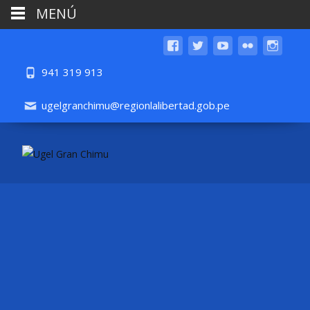
MENÚ
941 319 913
ugelgranchimu@regionlalibertad.gob.pe