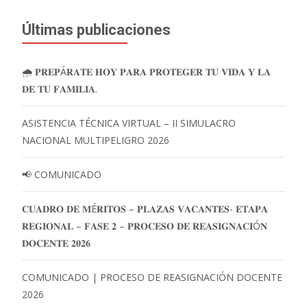
Últimas publicaciones
🌧️ 𝐏𝐑𝐄𝐏Á𝐑𝐀𝐓𝐄 𝐇𝐎𝐘 𝐏𝐀𝐑𝐀 𝐏𝐑𝐎𝐓𝐄𝐆𝐄𝐑 𝐓𝐔 𝐕𝐈𝐃𝐀 𝐘 𝐋𝐀
𝐃𝐄 𝐓𝐔 𝐅𝐀𝐌𝐈𝐋𝐈𝐀.
ASISTENCIA TÉCNICA VIRTUAL – II SIMULACRO
NACIONAL MULTIPELIGRO 2026
📢 COMUNICADO
𝐂𝐔𝐀𝐃𝐑𝐎 𝐃𝐄 𝐌É𝐑𝐈𝐓𝐎𝐒 – 𝐏𝐋𝐀𝐙𝐀𝐒 𝐕𝐀𝐂𝐀𝐍𝐓𝐄𝐒- 𝐄𝐓𝐀𝐏𝐀
𝐑𝐄𝐆𝐈𝐎𝐍𝐀𝐋 – 𝐅𝐀𝐒𝐄 𝟐 – 𝐏𝐑𝐎𝐂𝐄𝐒𝐎 𝐃𝐄 𝐑𝐄𝐀𝐒𝐈𝐆𝐍𝐀𝐂𝐈Ó𝐍
𝐃𝐎𝐂𝐄𝐍𝐓𝐄 𝟐𝟎𝟐𝟔
COMUNICADO | PROCESO DE REASIGNACIÓN DOCENTE
2026