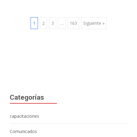
Navegación
1
2
3
…
163
Siguiente »
de
entradas
Categorías
capacitaciones
Comunicados