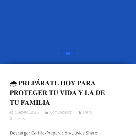
🌧️ 𝐏𝐑𝐄𝐏Á𝐑𝐀𝐓𝐄 𝐇𝐎𝐘 𝐏𝐀𝐑𝐀
𝐏𝐑𝐎𝐓𝐄𝐆𝐄𝐑 𝐓𝐔 𝐕𝐈𝐃𝐀 𝐘 𝐋𝐀 𝐃𝐄
𝐓𝐔 𝐅𝐀𝐌𝐈𝐋𝐈𝐀.
5 agosto, 2026
Comunicados
Merly
Gutierrez
Descargar Cartilla-Preparación-Lluvias Share