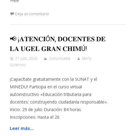
Deja un comentario
📢 ¡𝐀𝐓𝐄𝐍𝐂𝐈Ó𝐍, 𝐃𝐎𝐂𝐄𝐍𝐓𝐄𝐒 𝐃𝐄
𝐋𝐀 𝐔𝐆𝐄𝐋 𝐆𝐑𝐀𝐍 𝐂𝐇𝐈𝐌Ú!
21 julio, 2026
Comunicados
Merly
Gutierrez
¡Capacítate gratuitamente con la SUNAT y el
MINEDU! Participa en el curso virtual
autoinstructivo «Educación tributaria para
docentes: construyendo ciudadanía responsable».
Inicio: 29 de julio Duración: 84 horas
Inscripciones: Hasta el 26
Leer más…