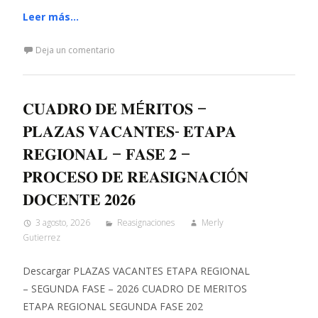
Leer más…
Deja un comentario
𝐂𝐔𝐀𝐃𝐑𝐎 𝐃𝐄 𝐌É𝐑𝐈𝐓𝐎𝐒 –
𝐏𝐋𝐀𝐙𝐀𝐒 𝐕𝐀𝐂𝐀𝐍𝐓𝐄𝐒- 𝐄𝐓𝐀𝐏𝐀
𝐑𝐄𝐆𝐈𝐎𝐍𝐀𝐋 – 𝐅𝐀𝐒𝐄 𝟐 –
𝐏𝐑𝐎𝐂𝐄𝐒𝐎 𝐃𝐄 𝐑𝐄𝐀𝐒𝐈𝐆𝐍𝐀𝐂𝐈Ó𝐍
𝐃𝐎𝐂𝐄𝐍𝐓𝐄 𝟐𝟎𝟐𝟔
3 agosto, 2026
Reasignaciones
Merly
Gutierrez
Descargar PLAZAS VACANTES ETAPA REGIONAL
– SEGUNDA FASE – 2026 CUADRO DE MERITOS
ETAPA REGIONAL SEGUNDA FASE 202