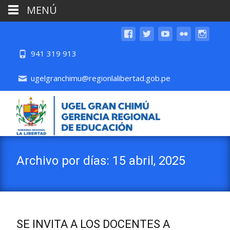
MENÚ
941 319 913
ugelgranchimu@regionlalibertad.gob.pe
Archivo por días: 15 abril, 2025
SE INVITA A LOS DOCENTES A