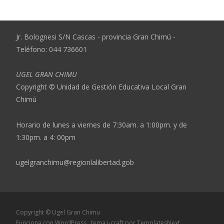
Jr. Bolognesi S/N Cascas - provincia Gran Chimú -
Teléfono: 044 736601
UGEL GRAN CHIMU
Copyright © Unidad de Gestión Educativa Local Gran
Chimú
Horario de lunes a viernes de 7:30am. a 1:00pm. y de
1:30pm. a 4: 00pm
ugelgranchimu@regionlalibertad.gob
Copyright © Ugel Gran Chimu
Funciona con WordPress
, tema
i-craft
por TemplatesNext.