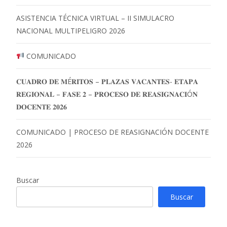
ASISTENCIA TÉCNICA VIRTUAL – II SIMULACRO
NACIONAL MULTIPELIGRO 2026
COMUNICADO
𝐂𝐔𝐀𝐃𝐑𝐎 𝐃𝐄 𝐌É𝐑𝐈𝐓𝐎𝐒 – 𝐏𝐋𝐀𝐙𝐀𝐒 𝐕𝐀𝐂𝐀𝐍𝐓𝐄𝐒- 𝐄𝐓𝐀𝐏𝐀
𝐑𝐄𝐆𝐈𝐎𝐍𝐀𝐋 – 𝐅𝐀𝐒𝐄 𝟐 – 𝐏𝐑𝐎𝐂𝐄𝐒𝐎 𝐃𝐄 𝐑𝐄𝐀𝐒𝐈𝐆𝐍𝐀𝐂𝐈Ó𝐍
𝐃𝐎𝐂𝐄𝐍𝐓𝐄 𝟐𝟎𝟐𝟔
COMUNICADO | PROCESO DE REASIGNACIÓN DOCENTE
2026
Buscar
Buscar