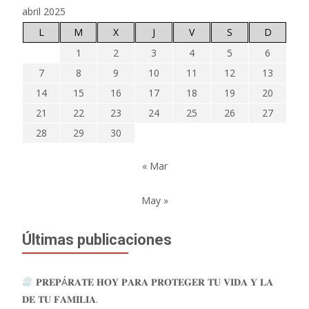
abril 2025
L
M
X
J
V
S
D
1
2
3
4
5
6
7
8
9
10
11
12
13
14
15
16
17
18
19
20
21
22
23
24
25
26
27
28
29
30
« Mar
May »
Últimas publicaciones
𝐏𝐑𝐄𝐏Á𝐑𝐀𝐓𝐄 𝐇𝐎𝐘 𝐏𝐀𝐑𝐀 𝐏𝐑𝐎𝐓𝐄𝐆𝐄𝐑 𝐓𝐔 𝐕𝐈𝐃𝐀 𝐘 𝐋𝐀
𝐃𝐄 𝐓𝐔 𝐅𝐀𝐌𝐈𝐋𝐈𝐀.