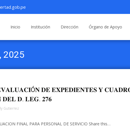
ertad.gob.pe
Saltar
al
Inicio
Institución
Dirección
Órgano de Apoyo
contenido
l, 2025
𝐄𝐕𝐀𝐋𝐔𝐀𝐂𝐈Ó𝐍 𝐃𝐄 𝐄𝐗𝐏𝐄𝐃𝐈𝐄𝐍𝐓𝐄𝐒 𝐘 𝐂𝐔𝐀𝐃𝐑
𝐃𝐄𝐋 𝐃. 𝐋𝐄𝐆. 𝟐𝟕𝟔
ly Gutierrez
EVALUACION FINAL PARA PERSONAL DE SERVICIO Share this…