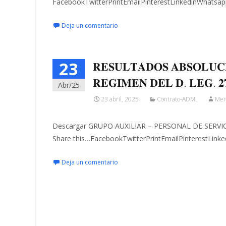
FacebookTwitterPrintEmailPinterestLinkedinWhatsap
Deja un comentario
23
𝐑𝐄𝐒𝐔𝐋𝐓𝐀𝐃𝐎𝐒 𝐀𝐁𝐒𝐎𝐋𝐔𝐂
𝐑𝐄𝐆𝐈𝐌𝐄𝐍 𝐃𝐄𝐋 𝐃. 𝐋𝐄𝐆. 𝟐
Abr/25
23 abril, 2025
Contrato-ADM.
Mer
Descargar GRUPO AUXILIAR – PERSONAL DE SERV
Share this…FacebookTwitterPrintEmailPinterestLink
Deja un comentario