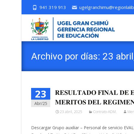
941 319 913
ugelgranchimu@regionlalib
Archivo por días: 23 abri
23
𝐑𝐄𝐒𝐔𝐋𝐓𝐀𝐃𝐎 𝐅𝐈𝐍𝐀𝐋 𝐃𝐄 
𝐌𝐄𝐑𝐈𝐓𝐎𝐒 𝐃𝐄𝐋 𝐑𝐄𝐆𝐈𝐌𝐄𝐍 
Abr/25
23 abril, 2025
Contrato-ADM.
Mer
Descargar Grupo auxiliar – Personal de servicio 