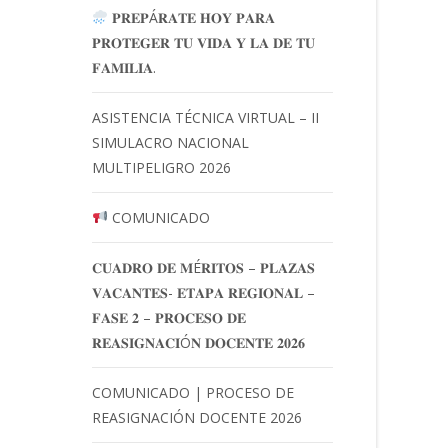
𝐏𝐑𝐄𝐏Á𝐑𝐀𝐓𝐄 𝐇𝐎𝐘 𝐏𝐀𝐑𝐀
𝐏𝐑𝐎𝐓𝐄𝐆𝐄𝐑 𝐓𝐔 𝐕𝐈𝐃𝐀 𝐘 𝐋𝐀 𝐃𝐄 𝐓𝐔
𝐅𝐀𝐌𝐈𝐋𝐈𝐀.
ASISTENCIA TÉCNICA VIRTUAL – II
SIMULACRO NACIONAL
MULTIPELIGRO 2026
COMUNICADO
𝐂𝐔𝐀𝐃𝐑𝐎 𝐃𝐄 𝐌É𝐑𝐈𝐓𝐎𝐒 – 𝐏𝐋𝐀𝐙𝐀𝐒
𝐕𝐀𝐂𝐀𝐍𝐓𝐄𝐒- 𝐄𝐓𝐀𝐏𝐀 𝐑𝐄𝐆𝐈𝐎𝐍𝐀𝐋 –
𝐅𝐀𝐒𝐄 𝟐 – 𝐏𝐑𝐎𝐂𝐄𝐒𝐎 𝐃𝐄
𝐑𝐄𝐀𝐒𝐈𝐆𝐍𝐀𝐂𝐈Ó𝐍 𝐃𝐎𝐂𝐄𝐍𝐓𝐄 𝟐𝟎𝟐𝟔
COMUNICADO | PROCESO DE
REASIGNACIÓN DOCENTE 2026