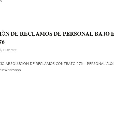
p
𝐈Ò𝐍 𝐃𝐄 𝐑𝐄𝐂𝐋𝐀𝐌𝐎𝐒 𝐃𝐄 𝐏𝐄𝐑𝐒𝐎𝐍𝐀𝐋 𝐁𝐀𝐉𝐎 
𝟔
ly Gutierrez
ICIO ABSOLUCION DE RECLAMOS CONTRATO 276 – PERSONAL AUXI
edinWhatsapp