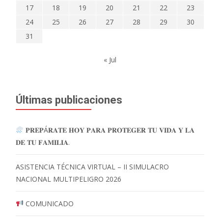
17
18
19
20
21
22
23
24
25
26
27
28
29
30
31
« Jul
Últimas publicaciones
𝐏𝐑𝐄𝐏Á𝐑𝐀𝐓𝐄 𝐇𝐎𝐘 𝐏𝐀𝐑𝐀 𝐏𝐑𝐎𝐓𝐄𝐆𝐄𝐑 𝐓𝐔 𝐕𝐈𝐃𝐀 𝐘 𝐋𝐀
𝐃𝐄 𝐓𝐔 𝐅𝐀𝐌𝐈𝐋𝐈𝐀.
ASISTENCIA TÉCNICA VIRTUAL – II SIMULACRO
NACIONAL MULTIPELIGRO 2026
COMUNICADO