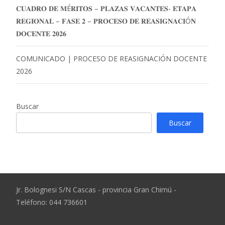
𝐂𝐔𝐀𝐃𝐑𝐎 𝐃𝐄 𝐌É𝐑𝐈𝐓𝐎𝐒 – 𝐏𝐋𝐀𝐙𝐀𝐒 𝐕𝐀𝐂𝐀𝐍𝐓𝐄𝐒- 𝐄𝐓𝐀𝐏𝐀
𝐑𝐄𝐆𝐈𝐎𝐍𝐀𝐋 – 𝐅𝐀𝐒𝐄 𝟐 – 𝐏𝐑𝐎𝐂𝐄𝐒𝐎 𝐃𝐄 𝐑𝐄𝐀𝐒𝐈𝐆𝐍𝐀𝐂𝐈Ó𝐍
𝐃𝐎𝐂𝐄𝐍𝐓𝐄 𝟐𝟎𝟐𝟔
COMUNICADO | PROCESO DE REASIGNACIÓN DOCENTE
2026
Buscar
Buscar
Jr. Bolognesi S/N Cascas - provincia Gran Chimú -
Teléfono: 044 736601