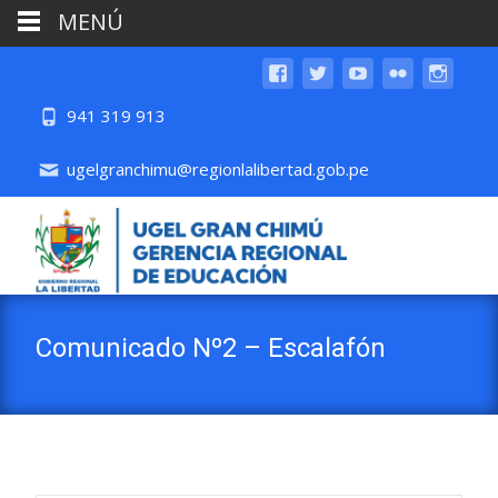
MENÚ
941 319 913
ugelgranchimu@regionlalibertad.gob.pe
Comunicado Nº2 – Escalafón