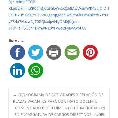
BJz1x4mpFTGP-
RLpBU7nFrx8R004Bj6lztGOWv5Qxh8AwVxsiAWK435jC_D_l
u5TtG1mTZX_YEYR2R2gzNpgde5Iwb_5x0kKlmXhkeoG3YQ
yZS4p7HucwNJT5RQkxdpvNlyDM0JfcJue-
910rTeHBU6h1DVnwNL0Yiixwo2PyiwVwbFC8I
Share this...
Navegación
←
CRONOGRAMA DE ACTIVIDADES Y RELACIÓN DE
PLAZAS VACANTES PARÁ CONTRATO DOCENTE
COMUNICADO PROCEDIMIENTO DE RATIFICACIÓN
de
EN ENCARGATURA DE CARGOS DIRECTIVOS – UGEL