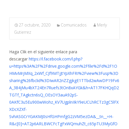
27 octubre, 2020
Comunicados
Merly
Gutierrez
Haga Clik en el siguiente enlace para
descargar
https://l.facebook.com/l.php?
u=https%3A%2F%2Fdrive.google.com%2Ffile%2Fd%2F1O
HMvMrjMXq_2xWf_CJf9MTjJtYpXhFRI%2Fview%3Fusp%3D
sharing%26fbclid%3DIwAR2nZZgjkgE1TTbd2wAwDP19Fv6
A_384jMu4bXT24En7Ruefs3tOn8xAYGk&h=AT17FKHQqD2
TGTf_TAgkctn6sQ_OEsOY3auA92pS-
0AKfC3u5Eu900wWohz_KV7UgplnIIkY9eUCLhRCTz3gC5lFX
XDcXZXf-
SvhASGCrYGAKMJ0sHfGHPmfgG2zVM5ezDA&__tn__=H-
R&c[0]=AT2p6ARLBWCFcTgFxWQmuhZt_c65pTU3MyGfO