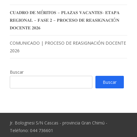
𝐂𝐔𝐀𝐃𝐑𝐎 𝐃𝐄 𝐌É𝐑𝐈𝐓𝐎𝐒 – 𝐏𝐋𝐀𝐙𝐀𝐒 𝐕𝐀𝐂𝐀𝐍𝐓𝐄𝐒- 𝐄𝐓𝐀𝐏𝐀
𝐑𝐄𝐆𝐈𝐎𝐍𝐀𝐋 – 𝐅𝐀𝐒𝐄 𝟐 – 𝐏𝐑𝐎𝐂𝐄𝐒𝐎 𝐃𝐄 𝐑𝐄𝐀𝐒𝐈𝐆𝐍𝐀𝐂𝐈Ó𝐍
𝐃𝐎𝐂𝐄𝐍𝐓𝐄 𝟐𝟎𝟐𝟔
COMUNICADO | PROCESO DE REASIGNACIÓN DOCENTE
2026
Buscar
Buscar
Jr. Bolognesi S/N Cascas - provincia Gran Chimú -
Teléfono: 044 736601