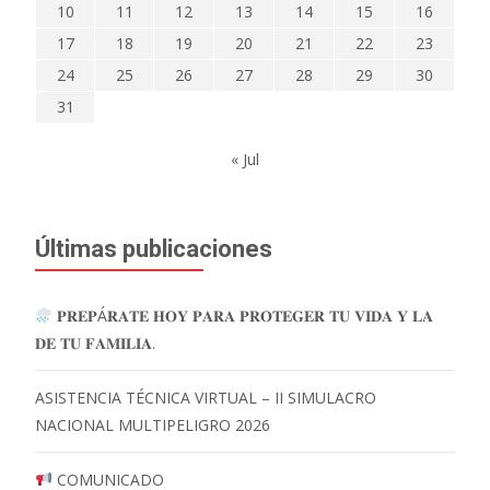
10
11
12
13
14
15
16
17
18
19
20
21
22
23
24
25
26
27
28
29
30
31
« Jul
Últimas publicaciones
𝐏𝐑𝐄𝐏Á𝐑𝐀𝐓𝐄 𝐇𝐎𝐘 𝐏𝐀𝐑𝐀 𝐏𝐑𝐎𝐓𝐄𝐆𝐄𝐑 𝐓𝐔 𝐕𝐈𝐃𝐀 𝐘 𝐋𝐀
𝐃𝐄 𝐓𝐔 𝐅𝐀𝐌𝐈𝐋𝐈𝐀.
ASISTENCIA TÉCNICA VIRTUAL – II SIMULACRO
NACIONAL MULTIPELIGRO 2026
COMUNICADO