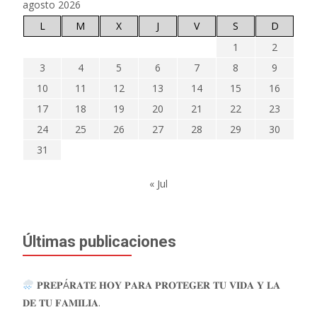
agosto 2026
L
M
X
J
V
S
D
1
2
3
4
5
6
7
8
9
10
11
12
13
14
15
16
17
18
19
20
21
22
23
24
25
26
27
28
29
30
31
« Jul
Últimas publicaciones
𝐏𝐑𝐄𝐏Á𝐑𝐀𝐓𝐄 𝐇𝐎𝐘 𝐏𝐀𝐑𝐀 𝐏𝐑𝐎𝐓𝐄𝐆𝐄𝐑 𝐓𝐔 𝐕𝐈𝐃𝐀 𝐘 𝐋𝐀
𝐃𝐄 𝐓𝐔 𝐅𝐀𝐌𝐈𝐋𝐈𝐀.