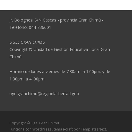
Jr. Bolognesi S/N Cascas - provincia Gran Chimú -
Teléfono: 044 736601
UGEL GRAN CHIMU
Copyright © Unidad de Gestión Educativa Local Gran
Chimú
Horario de lunes a viernes de 7:30am. a 1:00pm. y de
1:30pm. a 4: 00pm
ugelgranchimu@regionlalibertad.gob
Copyright © Ugel Gran Chimu
Funciona con WordPress
, tema
i-craft
por TemplatesNext.