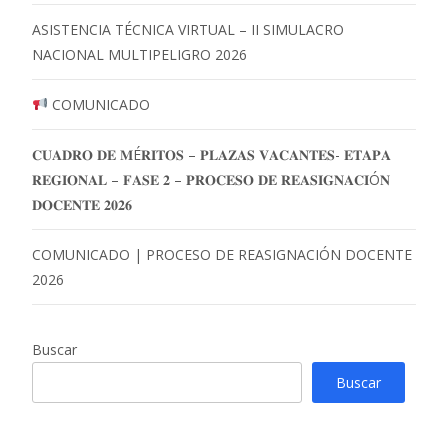
ASISTENCIA TÉCNICA VIRTUAL – II SIMULACRO
NACIONAL MULTIPELIGRO 2026
COMUNICADO
𝐂𝐔𝐀𝐃𝐑𝐎 𝐃𝐄 𝐌É𝐑𝐈𝐓𝐎𝐒 – 𝐏𝐋𝐀𝐙𝐀𝐒 𝐕𝐀𝐂𝐀𝐍𝐓𝐄𝐒- 𝐄𝐓𝐀𝐏𝐀
𝐑𝐄𝐆𝐈𝐎𝐍𝐀𝐋 – 𝐅𝐀𝐒𝐄 𝟐 – 𝐏𝐑𝐎𝐂𝐄𝐒𝐎 𝐃𝐄 𝐑𝐄𝐀𝐒𝐈𝐆𝐍𝐀𝐂𝐈Ó𝐍
𝐃𝐎𝐂𝐄𝐍𝐓𝐄 𝟐𝟎𝟐𝟔
COMUNICADO | PROCESO DE REASIGNACIÓN DOCENTE
2026
Buscar
Buscar