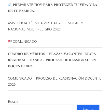
𝐏𝐑𝐄𝐏Á𝐑𝐀𝐓𝐄 𝐇𝐎𝐘 𝐏𝐀𝐑𝐀 𝐏𝐑𝐎𝐓𝐄𝐆𝐄𝐑 𝐓𝐔 𝐕𝐈𝐃𝐀 𝐘 𝐋𝐀
𝐃𝐄 𝐓𝐔 𝐅𝐀𝐌𝐈𝐋𝐈𝐀.
ASISTENCIA TÉCNICA VIRTUAL – II SIMULACRO
NACIONAL MULTIPELIGRO 2026
COMUNICADO
𝐂𝐔𝐀𝐃𝐑𝐎 𝐃𝐄 𝐌É𝐑𝐈𝐓𝐎𝐒 – 𝐏𝐋𝐀𝐙𝐀𝐒 𝐕𝐀𝐂𝐀𝐍𝐓𝐄𝐒- 𝐄𝐓𝐀𝐏𝐀
𝐑𝐄𝐆𝐈𝐎𝐍𝐀𝐋 – 𝐅𝐀𝐒𝐄 𝟐 – 𝐏𝐑𝐎𝐂𝐄𝐒𝐎 𝐃𝐄 𝐑𝐄𝐀𝐒𝐈𝐆𝐍𝐀𝐂𝐈Ó𝐍
𝐃𝐎𝐂𝐄𝐍𝐓𝐄 𝟐𝟎𝟐𝟔
COMUNICADO | PROCESO DE REASIGNACIÓN DOCENTE
2026
Buscar
Buscar