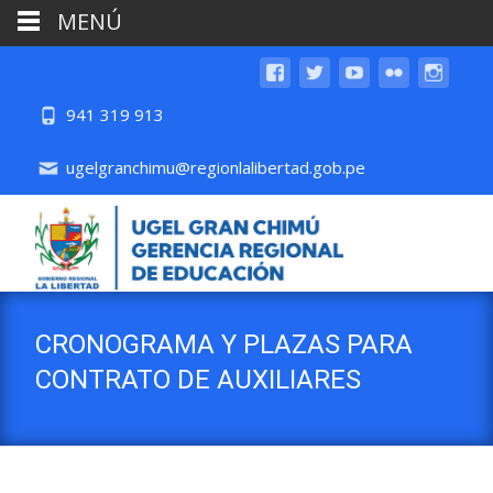
MENÚ
941 319 913
ugelgranchimu@regionlalibertad.gob.pe
CRONOGRAMA Y PLAZAS PARA
CONTRATO DE AUXILIARES