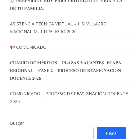
𝐏𝐑𝐄𝐏Á𝐑𝐀𝐓𝐄 𝐇𝐎𝐘 𝐏𝐀𝐑𝐀 𝐏𝐑𝐎𝐓𝐄𝐆𝐄𝐑 𝐓𝐔 𝐕𝐈𝐃𝐀 𝐘 𝐋𝐀
𝐃𝐄 𝐓𝐔 𝐅𝐀𝐌𝐈𝐋𝐈𝐀.
ASISTENCIA TÉCNICA VIRTUAL – II SIMULACRO
NACIONAL MULTIPELIGRO 2026
COMUNICADO
𝐂𝐔𝐀𝐃𝐑𝐎 𝐃𝐄 𝐌É𝐑𝐈𝐓𝐎𝐒 – 𝐏𝐋𝐀𝐙𝐀𝐒 𝐕𝐀𝐂𝐀𝐍𝐓𝐄𝐒- 𝐄𝐓𝐀𝐏𝐀
𝐑𝐄𝐆𝐈𝐎𝐍𝐀𝐋 – 𝐅𝐀𝐒𝐄 𝟐 – 𝐏𝐑𝐎𝐂𝐄𝐒𝐎 𝐃𝐄 𝐑𝐄𝐀𝐒𝐈𝐆𝐍𝐀𝐂𝐈Ó𝐍
𝐃𝐎𝐂𝐄𝐍𝐓𝐄 𝟐𝟎𝟐𝟔
COMUNICADO | PROCESO DE REASIGNACIÓN DOCENTE
2026
Buscar
Buscar