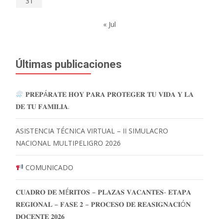
31
« Jul
Últimas publicaciones
𝐏𝐑𝐄𝐏Á𝐑𝐀𝐓𝐄 𝐇𝐎𝐘 𝐏𝐀𝐑𝐀 𝐏𝐑𝐎𝐓𝐄𝐆𝐄𝐑 𝐓𝐔 𝐕𝐈𝐃𝐀 𝐘 𝐋𝐀
𝐃𝐄 𝐓𝐔 𝐅𝐀𝐌𝐈𝐋𝐈𝐀.
ASISTENCIA TÉCNICA VIRTUAL – II SIMULACRO
NACIONAL MULTIPELIGRO 2026
COMUNICADO
𝐂𝐔𝐀𝐃𝐑𝐎 𝐃𝐄 𝐌É𝐑𝐈𝐓𝐎𝐒 – 𝐏𝐋𝐀𝐙𝐀𝐒 𝐕𝐀𝐂𝐀𝐍𝐓𝐄𝐒- 𝐄𝐓𝐀𝐏𝐀
𝐑𝐄𝐆𝐈𝐎𝐍𝐀𝐋 – 𝐅𝐀𝐒𝐄 𝟐 – 𝐏𝐑𝐎𝐂𝐄𝐒𝐎 𝐃𝐄 𝐑𝐄𝐀𝐒𝐈𝐆𝐍𝐀𝐂𝐈Ó𝐍
𝐃𝐎𝐂𝐄𝐍𝐓𝐄 𝟐𝟎𝟐𝟔