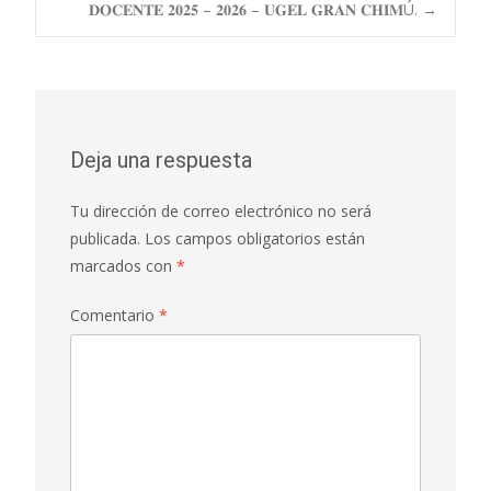
𝐃𝐎𝐂𝐄𝐍𝐓𝐄 𝟐𝟎𝟐𝟓 – 𝟐𝟎𝟐𝟔 – 𝐔𝐆𝐄𝐋 𝐆𝐑𝐀𝐍 𝐂𝐇𝐈𝐌Ú.
→
entradas
Deja una respuesta
Tu dirección de correo electrónico no será
publicada.
Los campos obligatorios están
marcados con
*
Comentario
*