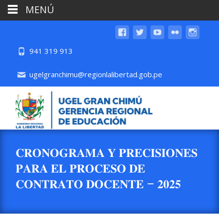
MENÚ
941 319 913
ugelgranchimu@regionlalibertad.gob.pe
𝐂𝐑𝐎𝐍𝐎𝐆𝐑𝐀𝐌𝐀 𝐘 𝐏𝐑𝐄𝐂𝐈𝐒𝐈𝐎𝐍𝐄𝐒
𝐏𝐀𝐑𝐀 𝐄𝐋 𝐏𝐑𝐎𝐂𝐄𝐒𝐎 𝐃𝐄
𝐂𝐎𝐍𝐓𝐑𝐀𝐓𝐎 𝐃𝐎𝐂𝐄𝐍𝐓𝐄 – 𝟐𝟎𝟐𝟓