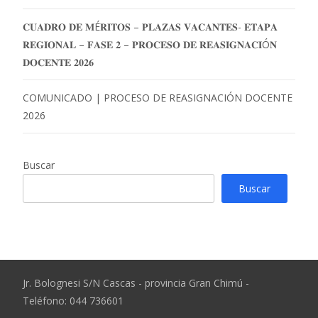
𝐂𝐔𝐀𝐃𝐑𝐎 𝐃𝐄 𝐌É𝐑𝐈𝐓𝐎𝐒 – 𝐏𝐋𝐀𝐙𝐀𝐒 𝐕𝐀𝐂𝐀𝐍𝐓𝐄𝐒- 𝐄𝐓𝐀𝐏𝐀
𝐑𝐄𝐆𝐈𝐎𝐍𝐀𝐋 – 𝐅𝐀𝐒𝐄 𝟐 – 𝐏𝐑𝐎𝐂𝐄𝐒𝐎 𝐃𝐄 𝐑𝐄𝐀𝐒𝐈𝐆𝐍𝐀𝐂𝐈Ó𝐍
𝐃𝐎𝐂𝐄𝐍𝐓𝐄 𝟐𝟎𝟐𝟔
COMUNICADO | PROCESO DE REASIGNACIÓN DOCENTE
2026
Buscar
Buscar
Jr. Bolognesi S/N Cascas - provincia Gran Chimú -
Teléfono: 044 736601