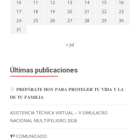
10
11
12
13
14
15
16
17
18
19
20
21
22
23
24
25
26
27
28
29
30
31
« Jul
Últimas publicaciones
𝐏𝐑𝐄𝐏Á𝐑𝐀𝐓𝐄 𝐇𝐎𝐘 𝐏𝐀𝐑𝐀 𝐏𝐑𝐎𝐓𝐄𝐆𝐄𝐑 𝐓𝐔 𝐕𝐈𝐃𝐀 𝐘 𝐋𝐀
𝐃𝐄 𝐓𝐔 𝐅𝐀𝐌𝐈𝐋𝐈𝐀.
ASISTENCIA TÉCNICA VIRTUAL – II SIMULACRO
NACIONAL MULTIPELIGRO 2026
COMUNICADO