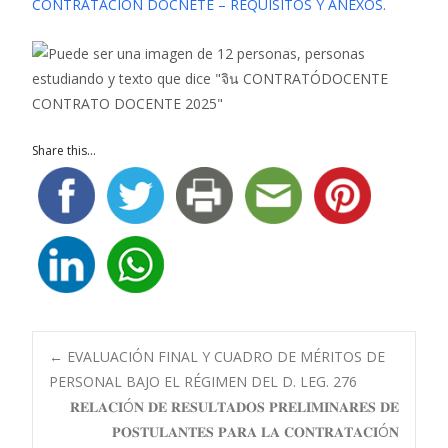
CONTRATACION DOCNETE – REQUISITOS Y ANEXOS.
Share this...
Navegación
←
EVALUACIÓN FINAL Y CUADRO DE MÉRITOS DE
PERSONAL BAJO EL RÉGIMEN DEL D. LEG. 276
𝐑𝐄𝐋𝐀𝐂𝐈Ó𝐍 𝐃𝐄 𝐑𝐄𝐒𝐔𝐋𝐓𝐀𝐃𝐎𝐒 𝐏𝐑𝐄𝐋𝐈𝐌𝐈𝐍𝐀𝐑𝐄𝐒 𝐃𝐄
de
𝐏𝐎𝐒𝐓𝐔𝐋𝐀𝐍𝐓𝐄𝐒 𝐏𝐀𝐑𝐀 𝐋𝐀 𝐂𝐎𝐍𝐓𝐑𝐀𝐓𝐀𝐂𝐈Ó𝐍