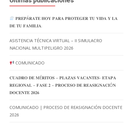
Últimas publicaciones
𝐏𝐑𝐄𝐏Á𝐑𝐀𝐓𝐄 𝐇𝐎𝐘 𝐏𝐀𝐑𝐀 𝐏𝐑𝐎𝐓𝐄𝐆𝐄𝐑 𝐓𝐔 𝐕𝐈𝐃𝐀 𝐘 𝐋𝐀
𝐃𝐄 𝐓𝐔 𝐅𝐀𝐌𝐈𝐋𝐈𝐀.
ASISTENCIA TÉCNICA VIRTUAL – II SIMULACRO
NACIONAL MULTIPELIGRO 2026
COMUNICADO
𝐂𝐔𝐀𝐃𝐑𝐎 𝐃𝐄 𝐌É𝐑𝐈𝐓𝐎𝐒 – 𝐏𝐋𝐀𝐙𝐀𝐒 𝐕𝐀𝐂𝐀𝐍𝐓𝐄𝐒- 𝐄𝐓𝐀𝐏𝐀
𝐑𝐄𝐆𝐈𝐎𝐍𝐀𝐋 – 𝐅𝐀𝐒𝐄 𝟐 – 𝐏𝐑𝐎𝐂𝐄𝐒𝐎 𝐃𝐄 𝐑𝐄𝐀𝐒𝐈𝐆𝐍𝐀𝐂𝐈Ó𝐍
𝐃𝐎𝐂𝐄𝐍𝐓𝐄 𝟐𝟎𝟐𝟔
COMUNICADO | PROCESO DE REASIGNACIÓN DOCENTE
2026