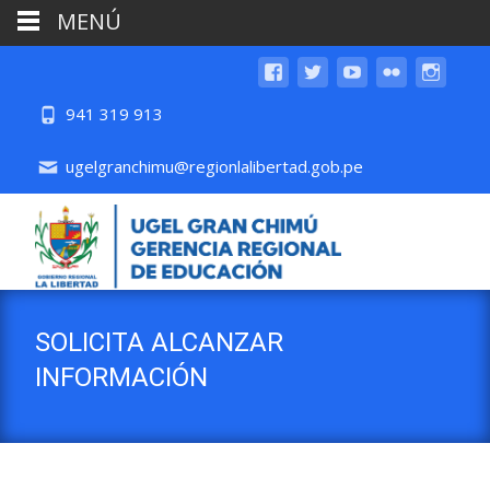
MENÚ
941 319 913
ugelgranchimu@regionlalibertad.gob.pe
SOLICITA ALCANZAR
INFORMACIÓN