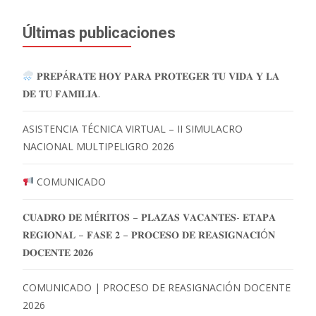
Últimas publicaciones
𝐏𝐑𝐄𝐏Á𝐑𝐀𝐓𝐄 𝐇𝐎𝐘 𝐏𝐀𝐑𝐀 𝐏𝐑𝐎𝐓𝐄𝐆𝐄𝐑 𝐓𝐔 𝐕𝐈𝐃𝐀 𝐘 𝐋𝐀
𝐃𝐄 𝐓𝐔 𝐅𝐀𝐌𝐈𝐋𝐈𝐀.
ASISTENCIA TÉCNICA VIRTUAL – II SIMULACRO
NACIONAL MULTIPELIGRO 2026
COMUNICADO
𝐂𝐔𝐀𝐃𝐑𝐎 𝐃𝐄 𝐌É𝐑𝐈𝐓𝐎𝐒 – 𝐏𝐋𝐀𝐙𝐀𝐒 𝐕𝐀𝐂𝐀𝐍𝐓𝐄𝐒- 𝐄𝐓𝐀𝐏𝐀
𝐑𝐄𝐆𝐈𝐎𝐍𝐀𝐋 – 𝐅𝐀𝐒𝐄 𝟐 – 𝐏𝐑𝐎𝐂𝐄𝐒𝐎 𝐃𝐄 𝐑𝐄𝐀𝐒𝐈𝐆𝐍𝐀𝐂𝐈Ó𝐍
𝐃𝐎𝐂𝐄𝐍𝐓𝐄 𝟐𝟎𝟐𝟔
COMUNICADO | PROCESO DE REASIGNACIÓN DOCENTE
2026