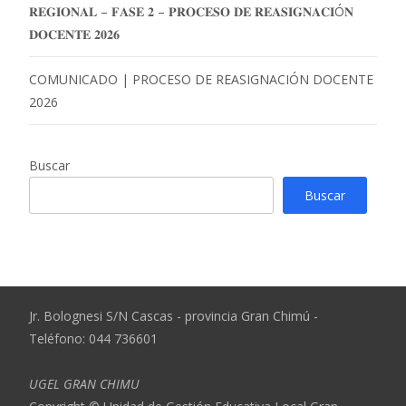
𝐑𝐄𝐆𝐈𝐎𝐍𝐀𝐋 – 𝐅𝐀𝐒𝐄 𝟐 – 𝐏𝐑𝐎𝐂𝐄𝐒𝐎 𝐃𝐄 𝐑𝐄𝐀𝐒𝐈𝐆𝐍𝐀𝐂𝐈Ó𝐍
𝐃𝐎𝐂𝐄𝐍𝐓𝐄 𝟐𝟎𝟐𝟔
COMUNICADO | PROCESO DE REASIGNACIÓN DOCENTE
2026
Buscar
Buscar
Jr. Bolognesi S/N Cascas - provincia Gran Chimú -
Teléfono: 044 736601
UGEL GRAN CHIMU