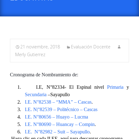
21 noviembre, 2018
Evaluación Docente
Merly Gutierrez
Cronograma de Nombramiento de:
1.
I.E, N°82334- El Espinal nivel
Primaria
y
Secundaria
–Sayapullo
2.
I.E. N°82538 – “MMA” – Cascas
.
3.
I.E. N|°82539 – Politécnico – Cascas
4.
I.E. N°80656 – Huayo – Lucma
5.
I.E. N°80690 – Huancay – Compin
.
6.
I.E.
N°82982 – Suit – Sayapullo
.
Haga clic en cada II.EE. aquí para descargar cronograma.