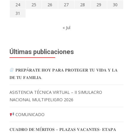
24
25
26
27
28
29
30
31
« Jul
Últimas publicaciones
𝐏𝐑𝐄𝐏Á𝐑𝐀𝐓𝐄 𝐇𝐎𝐘 𝐏𝐀𝐑𝐀 𝐏𝐑𝐎𝐓𝐄𝐆𝐄𝐑 𝐓𝐔 𝐕𝐈𝐃𝐀 𝐘 𝐋𝐀
𝐃𝐄 𝐓𝐔 𝐅𝐀𝐌𝐈𝐋𝐈𝐀.
ASISTENCIA TÉCNICA VIRTUAL – II SIMULACRO
NACIONAL MULTIPELIGRO 2026
COMUNICADO
𝐂𝐔𝐀𝐃𝐑𝐎 𝐃𝐄 𝐌É𝐑𝐈𝐓𝐎𝐒 – 𝐏𝐋𝐀𝐙𝐀𝐒 𝐕𝐀𝐂𝐀𝐍𝐓𝐄𝐒- 𝐄𝐓𝐀𝐏𝐀