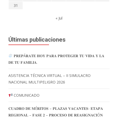
31
« Jul
Últimas publicaciones
𝐏𝐑𝐄𝐏Á𝐑𝐀𝐓𝐄 𝐇𝐎𝐘 𝐏𝐀𝐑𝐀 𝐏𝐑𝐎𝐓𝐄𝐆𝐄𝐑 𝐓𝐔 𝐕𝐈𝐃𝐀 𝐘 𝐋𝐀
𝐃𝐄 𝐓𝐔 𝐅𝐀𝐌𝐈𝐋𝐈𝐀.
ASISTENCIA TÉCNICA VIRTUAL – II SIMULACRO
NACIONAL MULTIPELIGRO 2026
COMUNICADO
𝐂𝐔𝐀𝐃𝐑𝐎 𝐃𝐄 𝐌É𝐑𝐈𝐓𝐎𝐒 – 𝐏𝐋𝐀𝐙𝐀𝐒 𝐕𝐀𝐂𝐀𝐍𝐓𝐄𝐒- 𝐄𝐓𝐀𝐏𝐀
𝐑𝐄𝐆𝐈𝐎𝐍𝐀𝐋 – 𝐅𝐀𝐒𝐄 𝟐 – 𝐏𝐑𝐎𝐂𝐄𝐒𝐎 𝐃𝐄 𝐑𝐄𝐀𝐒𝐈𝐆𝐍𝐀𝐂𝐈Ó𝐍