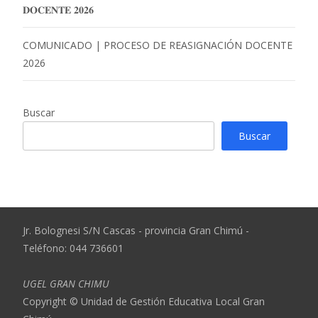
𝐃𝐎𝐂𝐄𝐍𝐓𝐄 𝟐𝟎𝟐𝟔
COMUNICADO | PROCESO DE REASIGNACIÓN DOCENTE
2026
Buscar
Buscar
Jr. Bolognesi S/N Cascas - provincia Gran Chimú -
Teléfono: 044 736601
UGEL GRAN CHIMU
Copyright © Unidad de Gestión Educativa Local Gran