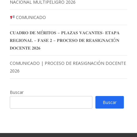
NACIONAL MULTIPELIGRO 2026
COMUNICADO
𝐂𝐔𝐀𝐃𝐑𝐎 𝐃𝐄 𝐌É𝐑𝐈𝐓𝐎𝐒 – 𝐏𝐋𝐀𝐙𝐀𝐒 𝐕𝐀𝐂𝐀𝐍𝐓𝐄𝐒- 𝐄𝐓𝐀𝐏𝐀
𝐑𝐄𝐆𝐈𝐎𝐍𝐀𝐋 – 𝐅𝐀𝐒𝐄 𝟐 – 𝐏𝐑𝐎𝐂𝐄𝐒𝐎 𝐃𝐄 𝐑𝐄𝐀𝐒𝐈𝐆𝐍𝐀𝐂𝐈Ó𝐍
𝐃𝐎𝐂𝐄𝐍𝐓𝐄 𝟐𝟎𝟐𝟔
COMUNICADO | PROCESO DE REASIGNACIÓN DOCENTE
2026
Buscar
Buscar