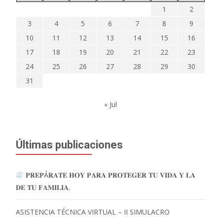
1
2
3
4
5
6
7
8
9
10
11
12
13
14
15
16
17
18
19
20
21
22
23
24
25
26
27
28
29
30
31
« Jul
Últimas publicaciones
𝐏𝐑𝐄𝐏Á𝐑𝐀𝐓𝐄 𝐇𝐎𝐘 𝐏𝐀𝐑𝐀 𝐏𝐑𝐎𝐓𝐄𝐆𝐄𝐑 𝐓𝐔 𝐕𝐈𝐃𝐀 𝐘 𝐋𝐀
𝐃𝐄 𝐓𝐔 𝐅𝐀𝐌𝐈𝐋𝐈𝐀.
ASISTENCIA TÉCNICA VIRTUAL – II SIMULACRO