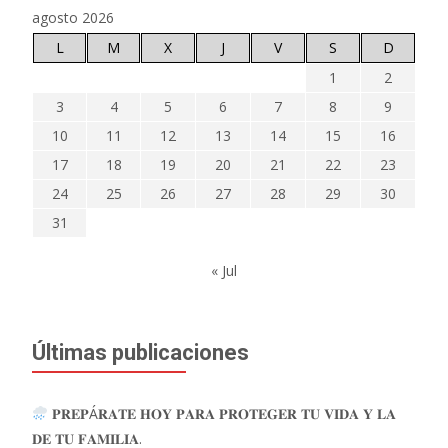
agosto 2026
L
M
X
J
V
S
D
1
2
3
4
5
6
7
8
9
10
11
12
13
14
15
16
17
18
19
20
21
22
23
24
25
26
27
28
29
30
31
« Jul
Últimas publicaciones
𝐏𝐑𝐄𝐏Á𝐑𝐀𝐓𝐄 𝐇𝐎𝐘 𝐏𝐀𝐑𝐀 𝐏𝐑𝐎𝐓𝐄𝐆𝐄𝐑 𝐓𝐔 𝐕𝐈𝐃𝐀 𝐘 𝐋𝐀
𝐃𝐄 𝐓𝐔 𝐅𝐀𝐌𝐈𝐋𝐈𝐀.