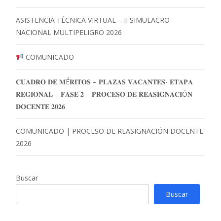
ASISTENCIA TÉCNICA VIRTUAL – II SIMULACRO
NACIONAL MULTIPELIGRO 2026
COMUNICADO
𝐂𝐔𝐀𝐃𝐑𝐎 𝐃𝐄 𝐌É𝐑𝐈𝐓𝐎𝐒 – 𝐏𝐋𝐀𝐙𝐀𝐒 𝐕𝐀𝐂𝐀𝐍𝐓𝐄𝐒- 𝐄𝐓𝐀𝐏𝐀
𝐑𝐄𝐆𝐈𝐎𝐍𝐀𝐋 – 𝐅𝐀𝐒𝐄 𝟐 – 𝐏𝐑𝐎𝐂𝐄𝐒𝐎 𝐃𝐄 𝐑𝐄𝐀𝐒𝐈𝐆𝐍𝐀𝐂𝐈Ó𝐍
𝐃𝐎𝐂𝐄𝐍𝐓𝐄 𝟐𝟎𝟐𝟔
COMUNICADO | PROCESO DE REASIGNACIÓN DOCENTE
2026
Buscar
Buscar