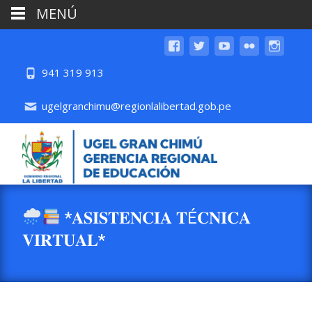
MENÚ
941 319 913
ugelgranchimu@regionlalibertad.gob.pe
*𝐀𝐒𝐈𝐒𝐓𝐄𝐍𝐂𝐈𝐀 𝐓É𝐂𝐍𝐈𝐂𝐀
𝐕𝐈𝐑𝐓𝐔𝐀𝐋*