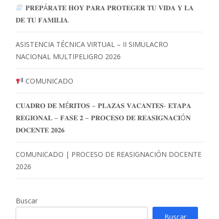
𝐏𝐑𝐄𝐏Á𝐑𝐀𝐓𝐄 𝐇𝐎𝐘 𝐏𝐀𝐑𝐀 𝐏𝐑𝐎𝐓𝐄𝐆𝐄𝐑 𝐓𝐔 𝐕𝐈𝐃𝐀 𝐘 𝐋𝐀
𝐃𝐄 𝐓𝐔 𝐅𝐀𝐌𝐈𝐋𝐈𝐀.
ASISTENCIA TÉCNICA VIRTUAL – II SIMULACRO
NACIONAL MULTIPELIGRO 2026
COMUNICADO
𝐂𝐔𝐀𝐃𝐑𝐎 𝐃𝐄 𝐌É𝐑𝐈𝐓𝐎𝐒 – 𝐏𝐋𝐀𝐙𝐀𝐒 𝐕𝐀𝐂𝐀𝐍𝐓𝐄𝐒- 𝐄𝐓𝐀𝐏𝐀
𝐑𝐄𝐆𝐈𝐎𝐍𝐀𝐋 – 𝐅𝐀𝐒𝐄 𝟐 – 𝐏𝐑𝐎𝐂𝐄𝐒𝐎 𝐃𝐄 𝐑𝐄𝐀𝐒𝐈𝐆𝐍𝐀𝐂𝐈Ó𝐍
𝐃𝐎𝐂𝐄𝐍𝐓𝐄 𝟐𝟎𝟐𝟔
COMUNICADO | PROCESO DE REASIGNACIÓN DOCENTE
2026
Buscar
Buscar