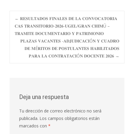
Navegación
←
𝐑𝐄𝐒𝐔𝐋𝐓𝐀𝐃𝐎𝐒 𝐅𝐈𝐍𝐀𝐋𝐄𝐒 𝐃𝐄 𝐋𝐀 𝐂𝐎𝐍𝐕𝐎𝐂𝐀𝐓𝐎𝐑𝐈𝐀
𝐂𝐀𝐒 𝐓𝐑𝐀𝐍𝐒𝐈𝐓𝐎𝐑𝐈𝐎-𝟐𝟎𝟐𝟔-𝐔𝐆𝐄𝐋/𝐆𝐑𝐀𝐍 𝐂𝐇𝐈𝐌Ú –
𝐓𝐑𝐀𝐌𝐈𝐓𝐄 𝐃𝐎𝐂𝐔𝐌𝐄𝐍𝐓𝐀𝐑𝐈𝐎 𝐘 𝐏𝐀𝐓𝐑𝐈𝐌𝐎𝐍𝐈𝐎
de
𝐏𝐋𝐀𝐙𝐀𝐒 𝐕𝐀𝐂𝐀𝐍𝐓𝐄𝐒 -𝐀𝐃𝐉𝐔𝐃𝐈𝐂𝐀𝐂𝐈Ó𝐍 𝐘 𝐂𝐔𝐀𝐃𝐑𝐎
𝐃𝐄 𝐌É𝐑𝐈𝐓𝐎𝐒 𝐃𝐄 𝐏𝐎𝐒𝐓𝐔𝐋𝐀𝐍𝐓𝐄𝐒 𝐇𝐀𝐁𝐈𝐋𝐈𝐓𝐀𝐃𝐎𝐒
entradas
𝐏𝐀𝐑𝐀 𝐋𝐀 𝐂𝐎𝐍𝐓𝐑𝐀𝐓𝐀𝐂𝐈Ó𝐍 𝐃𝐎𝐂𝐄𝐍𝐓𝐄 𝟐𝟎𝟐𝟔
→
Deja una respuesta
Tu dirección de correo electrónico no será
publicada.
Los campos obligatorios están
marcados con
*