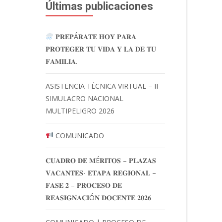
Últimas publicaciones
𝐏𝐑𝐄𝐏Á𝐑𝐀𝐓𝐄 𝐇𝐎𝐘 𝐏𝐀𝐑𝐀
𝐏𝐑𝐎𝐓𝐄𝐆𝐄𝐑 𝐓𝐔 𝐕𝐈𝐃𝐀 𝐘 𝐋𝐀 𝐃𝐄 𝐓𝐔
𝐅𝐀𝐌𝐈𝐋𝐈𝐀.
ASISTENCIA TÉCNICA VIRTUAL – II
SIMULACRO NACIONAL
MULTIPELIGRO 2026
COMUNICADO
𝐂𝐔𝐀𝐃𝐑𝐎 𝐃𝐄 𝐌É𝐑𝐈𝐓𝐎𝐒 – 𝐏𝐋𝐀𝐙𝐀𝐒
𝐕𝐀𝐂𝐀𝐍𝐓𝐄𝐒- 𝐄𝐓𝐀𝐏𝐀 𝐑𝐄𝐆𝐈𝐎𝐍𝐀𝐋 –
𝐅𝐀𝐒𝐄 𝟐 – 𝐏𝐑𝐎𝐂𝐄𝐒𝐎 𝐃𝐄
𝐑𝐄𝐀𝐒𝐈𝐆𝐍𝐀𝐂𝐈Ó𝐍 𝐃𝐎𝐂𝐄𝐍𝐓𝐄 𝟐𝟎𝟐𝟔