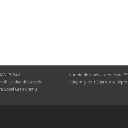
RAN CHIMU
Horario de lunes a viernes de 7
ht © Unidad de Gestión
1:00pm. y de 1:30pm. a 4: 00pm
va Local Gran Chimú