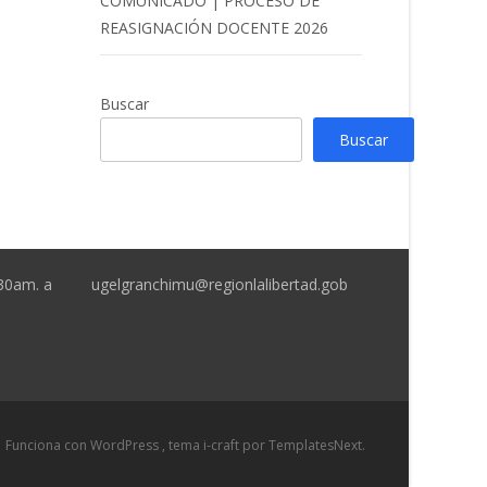
COMUNICADO | PROCESO DE
REASIGNACIÓN DOCENTE 2026
Buscar
Buscar
:30am. a
ugelgranchimu@regionlalibertad.gob
Funciona con WordPress
, tema
i-craft
por TemplatesNext.