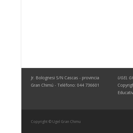
Jr. Bolognesi S/N Cascas - provincia
UGEL G
Gran Chimú - Teléfono: 044 736601
Copyrig
Educati
Copyright © Ugel Gran Chimu