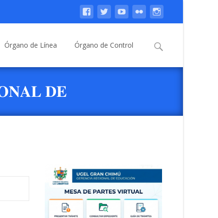
Buscar:
Órgano de Línea
Órgano de Control
𝐎𝐍𝐀𝐋 𝐃𝐄