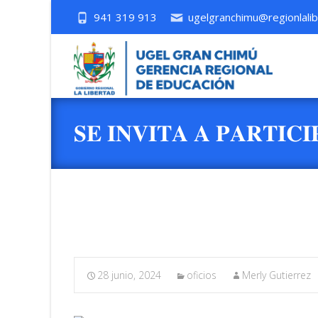
941 319 913
ugelgranchimu@regionlalib
𝐒𝐄 𝐈𝐍𝐕𝐈𝐓𝐀 𝐀 𝐏𝐀𝐑𝐓𝐈𝐂
𝐂𝐎𝐌𝐏𝐑𝐄𝐍𝐒𝐈Ó𝐍 𝐋𝐄𝐂𝐓
28 junio, 2024
oficios
Merly Gutierrez