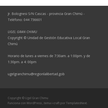
Jr. Bolognesi S/N Cascas - provincia Gran Chimú -
Teléfono: 044 736601
UGEL GRAN CHIMU
Copyright © Unidad de Gestión Educativa Local Gran
Chimú
Horario de lunes a viernes de 7:30am. a 1:00pm. y de
1:30pm. a 4: 00pm
ugelgranchimu@regionlalibertad.gob
Copyright © Ugel Gran Chimu
Funciona con WordPress
, tema
i-craft
por TemplatesNext.