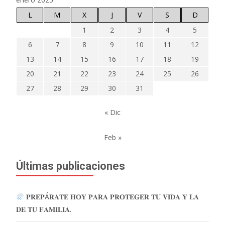
L
M
X
J
V
S
D
1
2
3
4
5
6
7
8
9
10
11
12
13
14
15
16
17
18
19
20
21
22
23
24
25
26
27
28
29
30
31
« Dic
Feb »
Últimas publicaciones
𝐏𝐑𝐄𝐏Á𝐑𝐀𝐓𝐄 𝐇𝐎𝐘 𝐏𝐀𝐑𝐀 𝐏𝐑𝐎𝐓𝐄𝐆𝐄𝐑 𝐓𝐔 𝐕𝐈𝐃𝐀 𝐘 𝐋𝐀
𝐃𝐄 𝐓𝐔 𝐅𝐀𝐌𝐈𝐋𝐈𝐀.