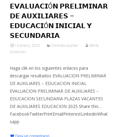
𝗘𝗩𝗔𝗟𝗨𝗔𝗖𝗜Ó𝗡 𝗣𝗥𝗘𝗟𝗜𝗠𝗜𝗡𝗔𝗥
𝗗𝗘 𝗔𝗨𝗫𝗜𝗟𝗜𝗔𝗥𝗘𝗦 –
𝗘𝗗𝗨𝗖𝗔𝗖𝗜Ó𝗡 𝗜𝗡𝗜𝗖𝗜𝗔𝗟 𝗬
𝗦𝗘𝗖𝗨𝗡𝗗𝗔𝗥𝗜𝗔
16 enero, 2025
Contrato-auxiliar
Merly
Gutierrez
Haga clik en los siguientes enlaces para
descargar resultados EVALUACION PRELIMINAR
DE AUXILIARES – EDUCACION INICIAL
EVALUACION PRELIMINAR DE AUXILIARES –
EDUCACION SECUNDARIA PLAZAS VACANTES
DE AUXILIARES EDUCACION 2025 Share this…
FacebookTwitterPrintEmailPinterestLinkedinWhat
sapp
Deja un comentario