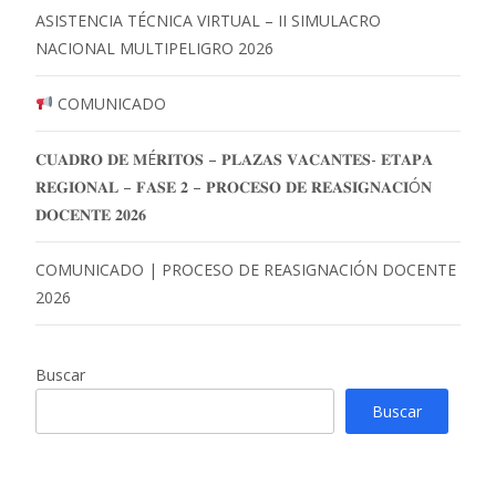
ASISTENCIA TÉCNICA VIRTUAL – II SIMULACRO
NACIONAL MULTIPELIGRO 2026
COMUNICADO
𝐂𝐔𝐀𝐃𝐑𝐎 𝐃𝐄 𝐌É𝐑𝐈𝐓𝐎𝐒 – 𝐏𝐋𝐀𝐙𝐀𝐒 𝐕𝐀𝐂𝐀𝐍𝐓𝐄𝐒- 𝐄𝐓𝐀𝐏𝐀
𝐑𝐄𝐆𝐈𝐎𝐍𝐀𝐋 – 𝐅𝐀𝐒𝐄 𝟐 – 𝐏𝐑𝐎𝐂𝐄𝐒𝐎 𝐃𝐄 𝐑𝐄𝐀𝐒𝐈𝐆𝐍𝐀𝐂𝐈Ó𝐍
𝐃𝐎𝐂𝐄𝐍𝐓𝐄 𝟐𝟎𝟐𝟔
COMUNICADO | PROCESO DE REASIGNACIÓN DOCENTE
2026
Buscar
Buscar