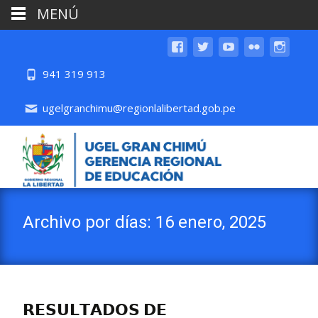
MENÚ
941 319 913
ugelgranchimu@regionlalibertad.gob.pe
Archivo por días: 16 enero, 2025
𝗥𝗘𝗦𝗨𝗟𝗧𝗔𝗗𝗢𝗦 𝗗𝗘