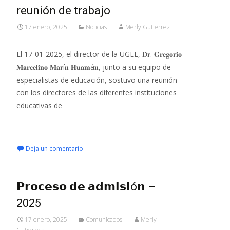
reunión de trabajo
17 enero, 2025
Noticias
Merly Gutierrez
El 17-01-2025, el director de la UGEL, 𝐃𝐫. 𝐆𝐫𝐞𝐠𝐨𝐫𝐢𝐨
𝐌𝐚𝐫𝐜𝐞𝐥𝐢𝐧𝐨 𝐌𝐚𝐫í𝐧 𝐇𝐮𝐚𝐦á𝐧, junto a su equipo de
especialistas de educación, sostuvo una reunión
con los directores de las diferentes instituciones
educativas de
Leer más…
Deja un comentario
𝗣𝗿𝗼𝗰𝗲𝘀𝗼 𝗱𝗲 𝗮𝗱𝗺𝗶𝘀𝗶ó𝗻 –
2025
17 enero, 2025
Comunicados
Merly