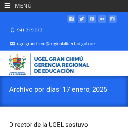
MENÚ
941 319 913
ugelgranchimu@regionlalibertad.gob.pe
Archivo por días: 17 enero, 2025
Director de la UGEL sostuvo