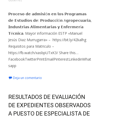
Gutierrez
𝗣𝗿𝗼𝗰𝗲𝘀𝗼 𝗱𝗲 𝗮𝗱𝗺𝗶𝘀𝗶ó𝗻 𝗲𝗻 𝗹𝗼𝘀 𝗣𝗿𝗼𝗴𝗿𝗮𝗺𝗮𝘀
𝗱𝗲 𝗘𝘀𝘁𝘂𝗱𝗶𝗼𝘀 𝗱𝗲: 𝗣𝗿𝗼𝗱𝘂𝗰𝗰𝗶ó𝗻 A𝗴𝗿𝗼𝗽𝗲𝗰𝘂𝗮𝗿𝗶𝗮,
𝗜𝗻𝗱𝘂𝘀𝘁𝗿𝗶𝗮𝘀 𝗔𝗹𝗶𝗺𝗲𝗻𝘁𝗮𝗿𝗶𝗮𝘀 𝘆 𝗘𝗻𝗳𝗲𝗿𝗺𝗲𝗿í𝗮
𝗧é𝗰𝗻𝗶𝗰𝗮. Mayor información ESTP «Manuel
Jesús Diaz Murrugarra» – https://bit.ly/42kalhg
Requisitos para Matriculo –
https://fb.watch/xasbpUTxK3/ Share this…
FacebookTwitterPrintEmailPinterestLinkedinWhat
sapp
Deja un comentario
RESULTADOS DE EVALUACIÓN
DE EXPEDIENTES OBSERVADOS
A PUESTO DE ESPECIALISTA DE