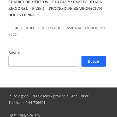
𝐂𝐔𝐀𝐃𝐑𝐎 𝐃𝐄 𝐌É𝐑𝐈𝐓𝐎𝐒 – 𝐏𝐋𝐀𝐙𝐀𝐒 𝐕𝐀𝐂𝐀𝐍𝐓𝐄𝐒- 𝐄𝐓𝐀𝐏𝐀
𝐑𝐄𝐆𝐈𝐎𝐍𝐀𝐋 – 𝐅𝐀𝐒𝐄 𝟐 – 𝐏𝐑𝐎𝐂𝐄𝐒𝐎 𝐃𝐄 𝐑𝐄𝐀𝐒𝐈𝐆𝐍𝐀𝐂𝐈Ó𝐍
𝐃𝐎𝐂𝐄𝐍𝐓𝐄 𝟐𝟎𝟐𝟔
COMUNICADO | PROCESO DE REASIGNACIÓN DOCENTE
2026
Buscar
Buscar
Jr. Bolognesi S/N Cascas - provincia Gran Chimú -
Teléfono: 044 736601
UGEL GRAN CHIMU