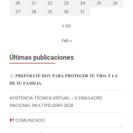
20
21
22
23
24
25
26
27
28
29
30
31
« Dic
Feb »
Últimas publicaciones
𝐏𝐑𝐄𝐏Á𝐑𝐀𝐓𝐄 𝐇𝐎𝐘 𝐏𝐀𝐑𝐀 𝐏𝐑𝐎𝐓𝐄𝐆𝐄𝐑 𝐓𝐔 𝐕𝐈𝐃𝐀 𝐘 𝐋𝐀
𝐃𝐄 𝐓𝐔 𝐅𝐀𝐌𝐈𝐋𝐈𝐀.
ASISTENCIA TÉCNICA VIRTUAL – II SIMULACRO
NACIONAL MULTIPELIGRO 2026
COMUNICADO