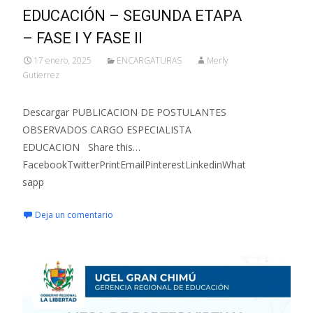
EDUCACIÓN – SEGUNDA ETAPA
– FASE I Y FASE II
17 enero, 2025
ENCARGATURAS
Merly
Gutierrez
Descargar PUBLICACION DE POSTULANTES
OBSERVADOS CARGO ESPECIALISTA
EDUCACION Share this…
FacebookTwitterPrintEmailPinterestLinkedinWhat
sapp
Deja un comentario