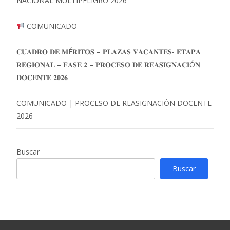
NACIONAL MULTIPELIGRO 2026
COMUNICADO
𝐂𝐔𝐀𝐃𝐑𝐎 𝐃𝐄 𝐌É𝐑𝐈𝐓𝐎𝐒 – 𝐏𝐋𝐀𝐙𝐀𝐒 𝐕𝐀𝐂𝐀𝐍𝐓𝐄𝐒- 𝐄𝐓𝐀𝐏𝐀
𝐑𝐄𝐆𝐈𝐎𝐍𝐀𝐋 – 𝐅𝐀𝐒𝐄 𝟐 – 𝐏𝐑𝐎𝐂𝐄𝐒𝐎 𝐃𝐄 𝐑𝐄𝐀𝐒𝐈𝐆𝐍𝐀𝐂𝐈Ó𝐍
𝐃𝐎𝐂𝐄𝐍𝐓𝐄 𝟐𝟎𝟐𝟔
COMUNICADO | PROCESO DE REASIGNACIÓN DOCENTE
2026
Buscar
Buscar