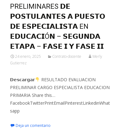
PRELIMINARES 𝗗𝗘
𝗣𝗢𝗦𝗧𝗨𝗟𝗔𝗡𝗧𝗘𝗦 𝗔 𝗣𝗨𝗘𝗦𝗧𝗢
𝗗𝗘 𝗘𝗦𝗣𝗘𝗖𝗜𝗔𝗟𝗜𝗦𝗧𝗔 EN
𝗘𝗗𝗨𝗖𝗔𝗖𝗜Ó𝗡 – 𝗦𝗘𝗚𝗨𝗡𝗗𝗔
𝗘𝗧𝗔𝗣𝗔 – 𝗙𝗔𝗦𝗘 𝗜 𝗬 𝗙𝗔𝗦𝗘 𝗜𝗜
24 enero, 2025
Contrato-docente
Merly
Gutierrez
𝗗𝗲𝘀𝗰𝗮𝗿𝗴𝗮𝗿
RESULTADO EVALUACION
PRELIMINAR CARGO ESPECIALISTA EDUCACION
PRIMARIA Share this…
FacebookTwitterPrintEmailPinterestLinkedinWhat
sapp
Deja un comentario