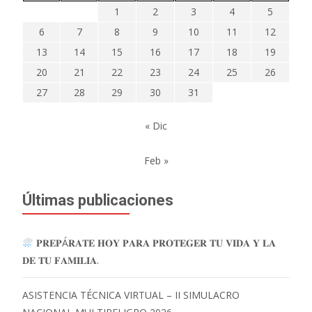
1
2
3
4
5
6
7
8
9
10
11
12
13
14
15
16
17
18
19
20
21
22
23
24
25
26
27
28
29
30
31
« Dic
Feb »
Últimas publicaciones
𝐏𝐑𝐄𝐏Á𝐑𝐀𝐓𝐄 𝐇𝐎𝐘 𝐏𝐀𝐑𝐀 𝐏𝐑𝐎𝐓𝐄𝐆𝐄𝐑 𝐓𝐔 𝐕𝐈𝐃𝐀 𝐘 𝐋𝐀
𝐃𝐄 𝐓𝐔 𝐅𝐀𝐌𝐈𝐋𝐈𝐀.
ASISTENCIA TÉCNICA VIRTUAL – II SIMULACRO