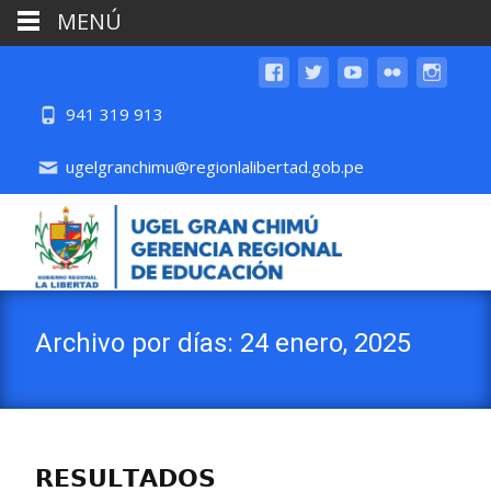
MENÚ
941 319 913
ugelgranchimu@regionlalibertad.gob.pe
Archivo por días: 24 enero, 2025
𝗥𝗘𝗦𝗨𝗟𝗧𝗔𝗗𝗢𝗦