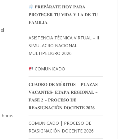
𝐏𝐑𝐄𝐏Á𝐑𝐀𝐓𝐄 𝐇𝐎𝐘 𝐏𝐀𝐑𝐀
𝐏𝐑𝐎𝐓𝐄𝐆𝐄𝐑 𝐓𝐔 𝐕𝐈𝐃𝐀 𝐘 𝐋𝐀 𝐃𝐄 𝐓𝐔
𝐅𝐀𝐌𝐈𝐋𝐈𝐀.
el
ASISTENCIA TÉCNICA VIRTUAL – II
SIMULACRO NACIONAL
MULTIPELIGRO 2026
COMUNICADO
𝐂𝐔𝐀𝐃𝐑𝐎 𝐃𝐄 𝐌É𝐑𝐈𝐓𝐎𝐒 – 𝐏𝐋𝐀𝐙𝐀𝐒
𝐕𝐀𝐂𝐀𝐍𝐓𝐄𝐒- 𝐄𝐓𝐀𝐏𝐀 𝐑𝐄𝐆𝐈𝐎𝐍𝐀𝐋 –
𝐅𝐀𝐒𝐄 𝟐 – 𝐏𝐑𝐎𝐂𝐄𝐒𝐎 𝐃𝐄
𝐑𝐄𝐀𝐒𝐈𝐆𝐍𝐀𝐂𝐈Ó𝐍 𝐃𝐎𝐂𝐄𝐍𝐓𝐄 𝟐𝟎𝟐𝟔
a horas
COMUNICADO | PROCESO DE
REASIGNACIÓN DOCENTE 2026