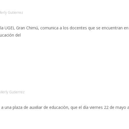
erly Gutierrez
e la UGEL Gran Chimú, comunica a los docentes que se encuentran en 
ucación del
Merly Gutierrez
a una plaza de auxiliar de educaciòn, que el día viernes 22 de mayo 