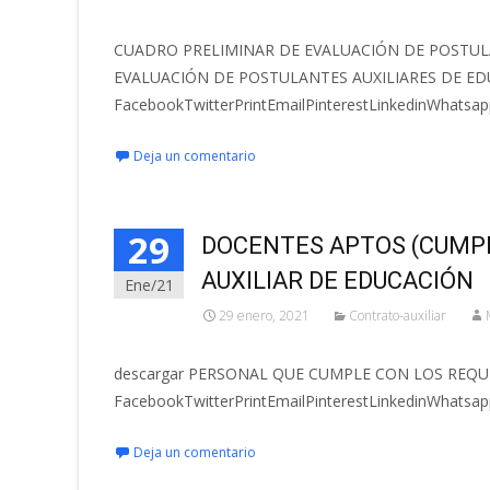
CUADRO PRELIMINAR DE EVALUACIÓN DE POSTULA
EVALUACIÓN DE POSTULANTES AUXILIARES DE EDU
FacebookTwitterPrintEmailPinterestLinkedinWhatsap
Deja un comentario
29
DOCENTES APTOS (CUMPL
AUXILIAR DE EDUCACIÓN
Ene/21
29 enero, 2021
Contrato-auxiliar
descargar PERSONAL QUE CUMPLE CON LOS REQUI
FacebookTwitterPrintEmailPinterestLinkedinWhatsap
Deja un comentario