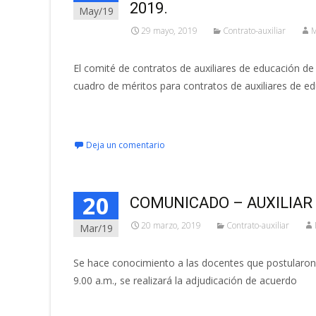
2019.
May/19
29 mayo, 2019
Contrato-auxiliar
M
El comité de contratos de auxiliares de educación d
cuadro de méritos para contratos de auxiliares de ed
Leer más…
Deja un comentario
20
COMUNICADO – AUXILIAR
20 marzo, 2019
Contrato-auxiliar
Mar/19
Se hace conocimiento a las docentes que postularon 
9.00 a.m., se realizará la adjudicación de acuerdo
Leer más…