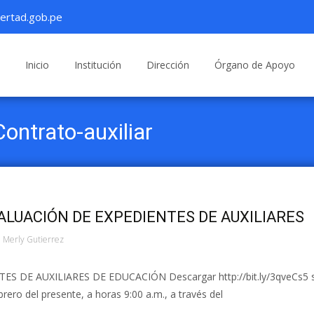
ertad.gob.pe
Saltar
al
Inicio
Institución
Dirección
Órgano de Apoyo
contenido
Contrato-auxiliar
ALUACIÓN DE EXPEDIENTES DE AUXILIARES
Merly Gutierrez
 DE AUXILIARES DE EDUCACIÓN Descargar http://bit.ly/3qveCs5 
rero del presente, a horas 9:00 a.m., a través del